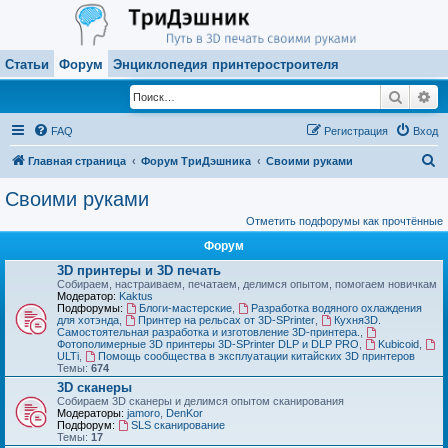
Статьи
Форум
Энциклопедия принтеростроителя
Поиск
Ра
FAQ
Регистрация
Вход
П
Главная страница
Форум ТриДэшника
Своими руками
о
Своими руками
и
Отметить подфорумы как прочтённые
с
Форум
к
3D принтеры и 3D печать
Собираем, настраиваем, печатаем, делимся опытом, помогаем новичкам
Модератор:
Kaktus
Подфорумы:
Блоги-мастерские
,
Разработка водяного охлаждения
для хотэнда
,
Принтер на рельсах от 3D-SPrinter
,
Кухня3D.
Самостоятельная разработка и изготовление 3D-принтера.
,
Фотополимерные 3D принтеры 3D-SPrinter DLP и DLP PRO
,
Kubicoid
,
ULTi
,
Помощь сообщества в эксплуатации китайских 3D принтеров
Темы:
674
3D сканеры
Собираем 3D сканеры и делимся опытом сканирования
Модераторы:
jamoro
,
DenKor
Подфорум:
SLS сканирование
Темы:
17