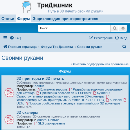
Статьи
Форум
Энциклопедия принтеростроителя
Поиск
Ра
FAQ
Регистрация
Вход
П
Главная страница
Форум ТриДэшника
Своими руками
о
Своими руками
и
Отметить подфорумы как прочтённые
с
Форум
к
3D принтеры и 3D печать
Собираем, настраиваем, печатаем, делимся опытом, помогаем новичкам
Модератор:
Kaktus
Подфорумы:
Блоги-мастерские
,
Разработка водяного охлаждения
для хотэнда
,
Принтер на рельсах от 3D-SPrinter
,
Кухня3D.
Самостоятельная разработка и изготовление 3D-принтера.
,
Фотополимерные 3D принтеры 3D-SPrinter DLP и DLP PRO
,
Kubicoid
,
ULTi
,
Помощь сообщества в эксплуатации китайских 3D принтеров
Темы:
674
3D сканеры
Собираем 3D сканеры и делимся опытом сканирования
Модераторы:
jamoro
,
DenKor
Подфорум:
SLS сканирование
Темы:
17