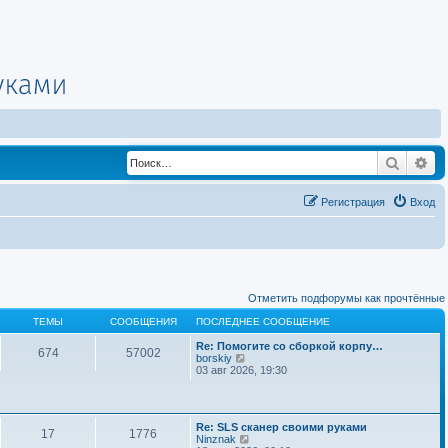
Поиск
Ра
Регистрация
Вход
Отметить подфорумы как прочтённые
ТЕМЫ
СООБЩЕНИЯ
ПОСЛЕДНЕЕ СООБЩЕНИЕ
Re: Помогите со сборкой корпу…
674
57002
П
borskiy
е
03 авг 2026, 19:30
р
е
й
т
Re: SLS сканер своими руками
и
17
1776
П
Ninznak
к