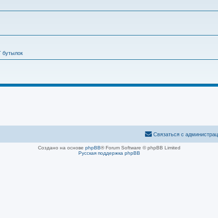
Т бутылок
Связаться с администра
Создано на основе
phpBB
® Forum Software © phpBB Limited
Русская поддержка phpBB