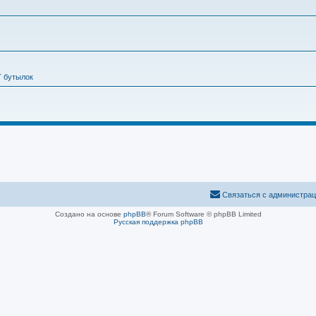
Т бутылок
Связаться с администра
Создано на основе
phpBB
® Forum Software © phpBB Limited
Русская поддержка phpBB