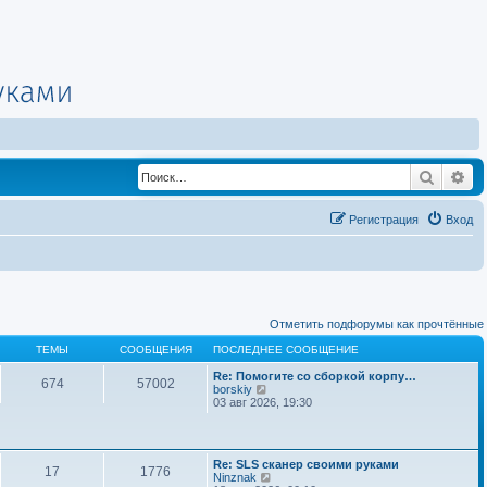
Поиск
Ра
Регистрация
Вход
Отметить подфорумы как прочтённые
ТЕМЫ
СООБЩЕНИЯ
ПОСЛЕДНЕЕ СООБЩЕНИЕ
Re: Помогите со сборкой корпу…
674
57002
П
borskiy
е
03 авг 2026, 19:30
р
е
й
т
Re: SLS сканер своими руками
и
17
1776
П
Ninznak
к