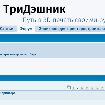
Статьи
Форум
Энциклопедия принтеростроителя
интересные проекты
Звук
ширенный поиск
1
13
14
15
16
17
…
 принтере.