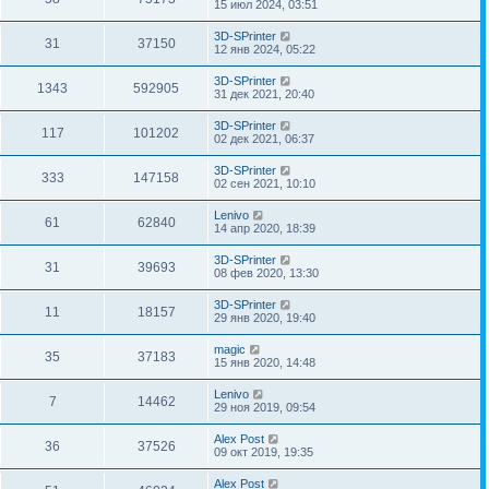
15 июл 2024, 03:51
3D-SPrinter
31
37150
12 янв 2024, 05:22
3D-SPrinter
1343
592905
31 дек 2021, 20:40
3D-SPrinter
117
101202
02 дек 2021, 06:37
3D-SPrinter
333
147158
02 сен 2021, 10:10
Lenivo
61
62840
14 апр 2020, 18:39
3D-SPrinter
31
39693
08 фев 2020, 13:30
3D-SPrinter
11
18157
29 янв 2020, 19:40
magic
35
37183
15 янв 2020, 14:48
Lenivo
7
14462
29 ноя 2019, 09:54
Alex Post
36
37526
09 окт 2019, 19:35
Alex Post