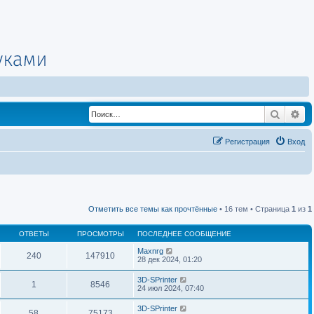
Поиск
Ра
Регистрация
Вход
Отметить все темы как прочтённые
• 16 тем • Страница
1
из
1
ОТВЕТЫ
ПРОСМОТРЫ
ПОСЛЕДНЕЕ СООБЩЕНИЕ
Maxnrg
240
147910
28 дек 2024, 01:20
3D-SPrinter
1
8546
24 июл 2024, 07:40
3D-SPrinter
58
75173