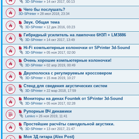
3D-SPrinter
» 14 окт 2017, 00:13
Чего бы послушать?
3D-SPrinter
» 28 июл 2018, 23:34
Звук. Общая тема
3D-SPrinter
» 12 дек 2016, 03:23
Гибридный усилитель на лампочке 6Н3П + LM3886
3D-SPrinter
» 14 окт 2017, 13:49
Hi-Fi компьютерные колоночки от SPrinter 3d-Sound
3D-SPrinter
» 05 ноя 2017, 02:00
Очень хорошие компьютерные колоночки!
3D-SPrinter
» 02 апр 2019, 00:49
Двухполоска с регулируемым кроссовером
3D-SPrinter
» 15 янв 2019, 10:27
Стенд для сведения акустических систем
3D-SPrinter
» 22 мар 2018, 17:59
Мониторы на динах Fountek от SPrinter 3d-Sound
3D-SPrinter
» 05 ноя 2017, 02:28
Рупорные ВЧ динамики
Lenivo
» 26 ноя 2019, 11:41
Простейшие расчёты самодельной акустики.
3D-SPrinter
» 13 окт 2017, 21:47
Моя 3Д гитара (Alex Post)