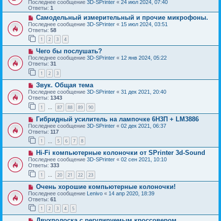
Последнее сообщение
3D-SPrinter
«
24 июл 2024, 07:40
Ответы:
1
Самодельный измерительный и прочие микрофоны.
Последнее сообщение
3D-SPrinter
«
15 июл 2024, 03:51
Ответы:
58
1
2
3
4
Чего бы послушать?
Последнее сообщение
3D-SPrinter
«
12 янв 2024, 05:22
Ответы:
31
1
2
3
Звук. Общая тема
Последнее сообщение
3D-SPrinter
«
31 дек 2021, 20:40
Ответы:
1343
1
87
88
89
90
…
Гибридный усилитель на лампочке 6Н3П + LM3886
Последнее сообщение
3D-SPrinter
«
02 дек 2021, 06:37
Ответы:
117
1
5
6
7
8
…
Hi-Fi компьютерные колоночки от SPrinter 3d-Sound
Последнее сообщение
3D-SPrinter
«
02 сен 2021, 10:10
Ответы:
333
1
20
21
22
23
…
Очень хорошие компьютерные колоночки!
Последнее сообщение
Lenivo
«
14 апр 2020, 18:39
Ответы:
61
1
2
3
4
5
Двухполоска с регулируемым кроссовером