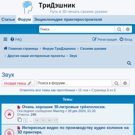
Статьи
Форум
Энциклопедия принтеростроителя
Поиск
Ра
FAQ
Регистрация
Вход
Главная страница
Форум ТриДэшника
Своими руками
Другие наши интересные проекты
Звук
П
о
Звук
и
Поиск
Рас
Новая тема
с
Отметить все темы как прочтённые
• 16 тем • Страница
1
из
1
к
Темы
Очень хорошие 30-литровые трёхполоски.
Последнее сообщение
Maxnrg
«
28 дек 2024, 01:20
Ответы:
240
1
14
15
16
17
…
Интересные видео по производству аудио колонок на
3D принтере.