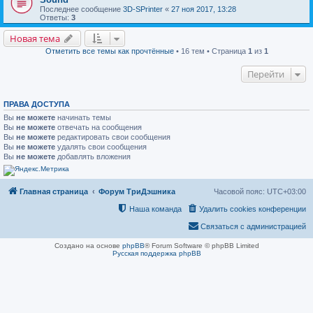
Последнее сообщение
3D-SPrinter
«
27 ноя 2017, 13:28
Ответы:
3
Новая тема
Отметить все темы как прочтённые
• 16 тем • Страница
1
из
1
Перейти
ПРАВА ДОСТУПА
Вы
не можете
начинать темы
Вы
не можете
отвечать на сообщения
Вы
не можете
редактировать свои сообщения
Вы
не можете
удалять свои сообщения
Вы
не можете
добавлять вложения
Главная страница
Форум ТриДэшника
Часовой пояс:
UTC+03:00
Наша команда
Удалить cookies конференции
Связаться с администрацией
Создано на основе
phpBB
® Forum Software © phpBB Limited
Русская поддержка phpBB