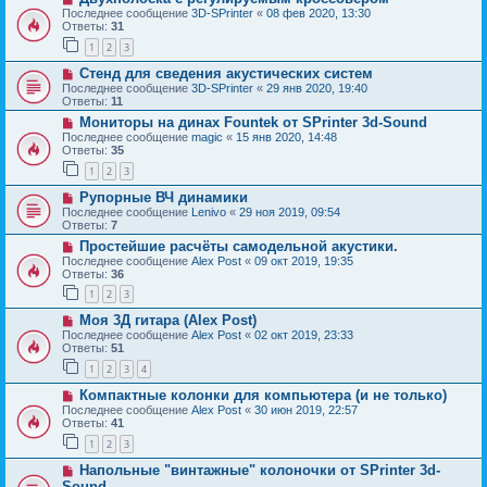
Последнее сообщение
3D-SPrinter
«
08 фев 2020, 13:30
Ответы:
31
1
2
3
Стенд для сведения акустических систем
Последнее сообщение
3D-SPrinter
«
29 янв 2020, 19:40
Ответы:
11
Мониторы на динах Fountek от SPrinter 3d-Sound
Последнее сообщение
magic
«
15 янв 2020, 14:48
Ответы:
35
1
2
3
Рупорные ВЧ динамики
Последнее сообщение
Lenivo
«
29 ноя 2019, 09:54
Ответы:
7
Простейшие расчёты самодельной акустики.
Последнее сообщение
Alex Post
«
09 окт 2019, 19:35
Ответы:
36
1
2
3
Моя 3Д гитара (Alex Post)
Последнее сообщение
Alex Post
«
02 окт 2019, 23:33
Ответы:
51
1
2
3
4
Компактные колонки для компьютера (и не только)
Последнее сообщение
Alex Post
«
30 июн 2019, 22:57
Ответы:
41
1
2
3
Напольные "винтажные" колоночки от SPrinter 3d-
Sound