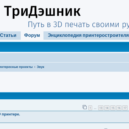
Статьи
Форум
Энциклопедия принтеростроителя
интересные проекты
Звук
ширенный поиск
1
13
14
15
16
17
…
 принтере.