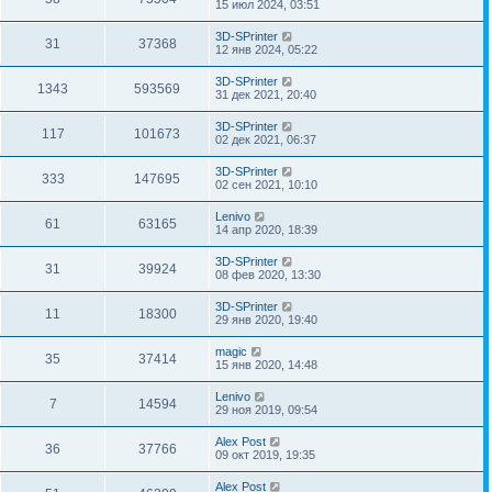
15 июл 2024, 03:51
3D-SPrinter
31
37368
12 янв 2024, 05:22
3D-SPrinter
1343
593569
31 дек 2021, 20:40
3D-SPrinter
117
101673
02 дек 2021, 06:37
3D-SPrinter
333
147695
02 сен 2021, 10:10
Lenivo
61
63165
14 апр 2020, 18:39
3D-SPrinter
31
39924
08 фев 2020, 13:30
3D-SPrinter
11
18300
29 янв 2020, 19:40
magic
35
37414
15 янв 2020, 14:48
Lenivo
7
14594
29 ноя 2019, 09:54
Alex Post
36
37766
09 окт 2019, 19:35
Alex Post