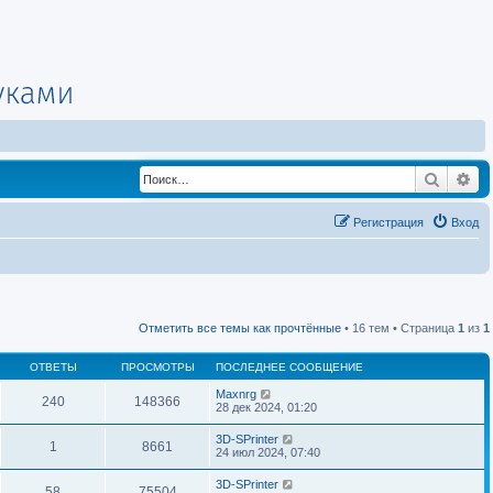
Поиск
Ра
Регистрация
Вход
Отметить все темы как прочтённые
• 16 тем • Страница
1
из
1
ОТВЕТЫ
ПРОСМОТРЫ
ПОСЛЕДНЕЕ СООБЩЕНИЕ
Maxnrg
240
148366
28 дек 2024, 01:20
3D-SPrinter
1
8661
24 июл 2024, 07:40
3D-SPrinter
58
75504