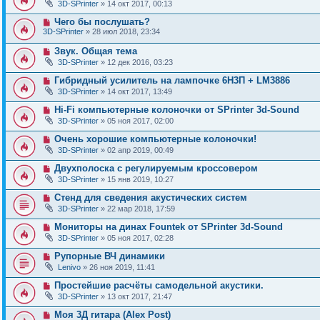
3D-SPrinter
» 14 окт 2017, 00:13
Чего бы послушать?
3D-SPrinter
» 28 июл 2018, 23:34
Звук. Общая тема
3D-SPrinter
» 12 дек 2016, 03:23
Гибридный усилитель на лампочке 6Н3П + LM3886
3D-SPrinter
» 14 окт 2017, 13:49
Hi-Fi компьютерные колоночки от SPrinter 3d-Sound
3D-SPrinter
» 05 ноя 2017, 02:00
Очень хорошие компьютерные колоночки!
3D-SPrinter
» 02 апр 2019, 00:49
Двухполоска с регулируемым кроссовером
3D-SPrinter
» 15 янв 2019, 10:27
Стенд для сведения акустических систем
3D-SPrinter
» 22 мар 2018, 17:59
Мониторы на динах Fountek от SPrinter 3d-Sound
3D-SPrinter
» 05 ноя 2017, 02:28
Рупорные ВЧ динамики
Lenivo
» 26 ноя 2019, 11:41
Простейшие расчёты самодельной акустики.
3D-SPrinter
» 13 окт 2017, 21:47
Моя 3Д гитара (Alex Post)