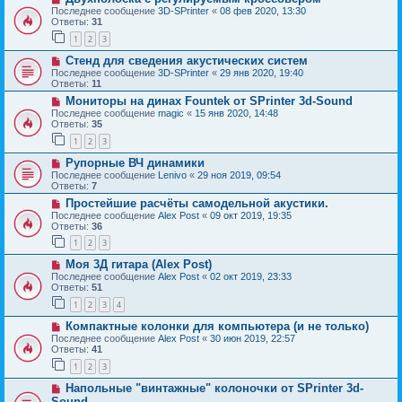
Последнее сообщение
3D-SPrinter
«
08 фев 2020, 13:30
Ответы:
31
1
2
3
Стенд для сведения акустических систем
Последнее сообщение
3D-SPrinter
«
29 янв 2020, 19:40
Ответы:
11
Мониторы на динах Fountek от SPrinter 3d-Sound
Последнее сообщение
magic
«
15 янв 2020, 14:48
Ответы:
35
1
2
3
Рупорные ВЧ динамики
Последнее сообщение
Lenivo
«
29 ноя 2019, 09:54
Ответы:
7
Простейшие расчёты самодельной акустики.
Последнее сообщение
Alex Post
«
09 окт 2019, 19:35
Ответы:
36
1
2
3
Моя 3Д гитара (Alex Post)
Последнее сообщение
Alex Post
«
02 окт 2019, 23:33
Ответы:
51
1
2
3
4
Компактные колонки для компьютера (и не только)
Последнее сообщение
Alex Post
«
30 июн 2019, 22:57
Ответы:
41
1
2
3
Напольные "винтажные" колоночки от SPrinter 3d-
Sound