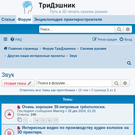
Статьи
Форум
Энциклопедия принтеростроителя
Поиск
Ра
FAQ
Регистрация
Вход
Главная страница
Форум ТриДэшника
Своими руками
Другие наши интересные проекты
Звук
П
о
Звук
и
Поиск
Рас
Новая тема
с
Отметить все темы как прочтённые
• 16 тем • Страница
1
из
1
к
Темы
Очень хорошие 30-литровые трёхполоски.
Последнее сообщение
Maxnrg
«
28 дек 2024, 01:20
Ответы:
240
1
14
15
16
17
…
Интересные видео по производству аудио колонок на
3D принтере.