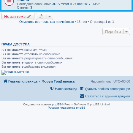
Последнее сообщение
3D-SPrinter
«
27 ноя 2017, 13:28
Ответы:
3
Новая тема
Отметить все темы как прочтённые
• 16 тем • Страница
1
из
1
Перейти
ПРАВА ДОСТУПА
Вы
не можете
начинать темы
Вы
не можете
отвечать на сообщения
Вы
не можете
редактировать свои сообщения
Вы
не можете
удалять свои сообщения
Вы
не можете
добавлять вложения
Главная страница
Форум ТриДэшника
Часовой пояс:
UTC+03:00
Наша команда
Удалить cookies конференции
Связаться с администрацией
Создано на основе
phpBB
® Forum Software © phpBB Limited
Русская поддержка phpBB