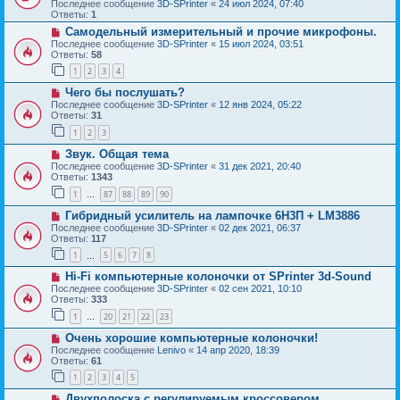
Последнее сообщение
3D-SPrinter
«
24 июл 2024, 07:40
Ответы:
1
Самодельный измерительный и прочие микрофоны.
Последнее сообщение
3D-SPrinter
«
15 июл 2024, 03:51
Ответы:
58
1
2
3
4
Чего бы послушать?
Последнее сообщение
3D-SPrinter
«
12 янв 2024, 05:22
Ответы:
31
1
2
3
Звук. Общая тема
Последнее сообщение
3D-SPrinter
«
31 дек 2021, 20:40
Ответы:
1343
1
87
88
89
90
…
Гибридный усилитель на лампочке 6Н3П + LM3886
Последнее сообщение
3D-SPrinter
«
02 дек 2021, 06:37
Ответы:
117
1
5
6
7
8
…
Hi-Fi компьютерные колоночки от SPrinter 3d-Sound
Последнее сообщение
3D-SPrinter
«
02 сен 2021, 10:10
Ответы:
333
1
20
21
22
23
…
Очень хорошие компьютерные колоночки!
Последнее сообщение
Lenivo
«
14 апр 2020, 18:39
Ответы:
61
1
2
3
4
5
Двухполоска с регулируемым кроссовером