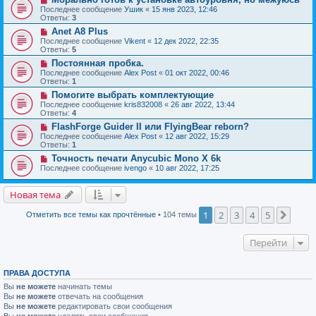
Последнее сообщение
Ушик
«
15 янв 2023, 12:46
Ответы:
3
Anet A8 Plus
Последнее сообщение
Vikent
«
12 дек 2022, 22:35
Ответы:
5
Постоянная пробка.
Последнее сообщение
Alex Post
«
01 окт 2022, 00:46
Ответы:
1
Помогите выбрать комплектующие
Последнее сообщение
kris832008
«
26 авг 2022, 13:44
Ответы:
4
FlashForge Guider II или FlyingBear reborn?
Последнее сообщение
Alex Post
«
12 авг 2022, 15:29
Ответы:
1
Точность печати Anycubic Mono X 6k
Последнее сообщение
ivengo
«
10 авг 2022, 17:25
Новая тема
1
2
3
4
5
След.
Отметить все темы как прочтённые
• 104 темы
Перейти
ПРАВА ДОСТУПА
Вы
не можете
начинать темы
Вы
не можете
отвечать на сообщения
Вы
не можете
редактировать свои сообщения
Вы
не можете
удалять свои сообщения