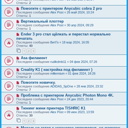
Ответы:
2
Помогите с принтером Anycubic cobra 2 pro
Последнее сообщение
Alex Post
«
26 май 2024, 10:24
Ответы:
1
Вертикальный плоттер
Последнее сообщение
Alex Post
«
30 апр 2024, 09:29
Ответы:
1
Ender 3 pro стал щëлкать и перестал нормально
печатать
Последнее сообщение
ВитГо
«
18 мар 2024, 16:05
Ответы:
40
1
2
3
Asa филамент
Последнее сообщение
rudikdmb11
«
04 фев 2024, 07:26
Creality K1 ( настройка под филамент )
Последнее сообщение
millennium
«
01 фев 2024, 18:26
Ответы:
2
Помогите новичку.
Последнее сообщение
ADIDAS_SpOne
«
28 янв 2024, 23:32
Ответы:
7
Проблема с принтером Anycubic Photon Mono 4K.
Последнее сообщение
Alex Post
«
24 дек 2023, 20:44
Ответы:
1
Тюнинг мини принтера TISHRIC K1
Последнее сообщение
Alex Post
«
09 июн 2023, 13:59
Ответы:
30
1
2
3
Морально готов к установке автоуровня, но межуюсь