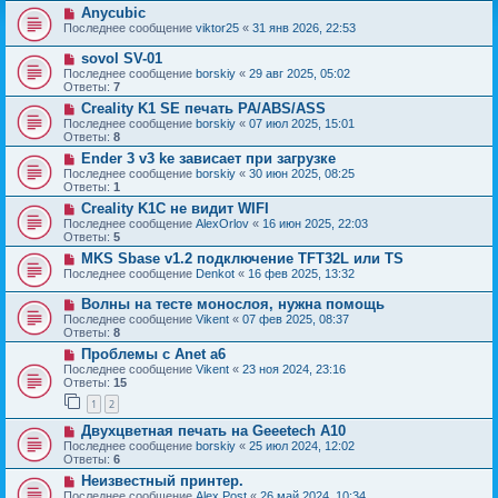
Anycubic
Последнее сообщение
viktor25
«
31 янв 2026, 22:53
sovol SV-01
Последнее сообщение
borskiy
«
29 авг 2025, 05:02
Ответы:
7
Creality K1 SE печать PA/ABS/ASS
Последнее сообщение
borskiy
«
07 июл 2025, 15:01
Ответы:
8
Ender 3 v3 ke зависает при загрузке
Последнее сообщение
borskiy
«
30 июн 2025, 08:25
Ответы:
1
Creality K1C не видит WIFI
Последнее сообщение
AlexOrlov
«
16 июн 2025, 22:03
Ответы:
5
MKS Sbase v1.2 подключение TFT32L или TS
Последнее сообщение
Denkot
«
16 фев 2025, 13:32
Волны на тесте монослоя, нужна помощь
Последнее сообщение
Vikent
«
07 фев 2025, 08:37
Ответы:
8
Проблемы с Anet a6
Последнее сообщение
Vikent
«
23 ноя 2024, 23:16
Ответы:
15
1
2
Двухцветная печать на Geeetech А10
Последнее сообщение
borskiy
«
25 июл 2024, 12:02
Ответы:
6
Неизвестный принтер.
Последнее сообщение
Alex Post
«
26 май 2024, 10:34