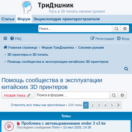
Статьи
Форум
Энциклопедия принтеростроителя
Поиск
Ра
FAQ
Регистрация
Вход
Главная страница
Форум ТриДэшника
Своими руками
3D принтеры и 3D печать
Помощь сообщества в эксплуатации китайских 3D принтеров
П
о
Помощь сообщества в эксплуатации
и
китайских 3D принтеров
с
Поиск
Рас
Новая тема
к
1
2
3
4
5
След.
Отметить все темы как прочтённые
• 104 темы
Темы
Проблема с автовыравниваем ender 3 v3 ke
Последнее сообщение
Пппп
«
10 июл 2026, 14:38