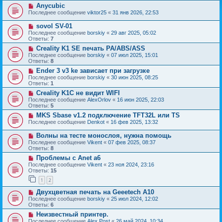
Anycubic
Последнее сообщение
viktor25
«
31 янв 2026, 22:53
sovol SV-01
Последнее сообщение
borskiy
«
29 авг 2025, 05:02
Ответы:
7
Creality K1 SE печать PA/ABS/ASS
Последнее сообщение
borskiy
«
07 июл 2025, 15:01
Ответы:
8
Ender 3 v3 ke зависает при загрузке
Последнее сообщение
borskiy
«
30 июн 2025, 08:25
Ответы:
1
Creality K1C не видит WIFI
Последнее сообщение
AlexOrlov
«
16 июн 2025, 22:03
Ответы:
5
MKS Sbase v1.2 подключение TFT32L или TS
Последнее сообщение
Denkot
«
16 фев 2025, 13:32
Волны на тесте монослоя, нужна помощь
Последнее сообщение
Vikent
«
07 фев 2025, 08:37
Ответы:
8
Проблемы с Anet a6
Последнее сообщение
Vikent
«
23 ноя 2024, 23:16
Ответы:
15
1
2
Двухцветная печать на Geeetech А10
Последнее сообщение
borskiy
«
25 июл 2024, 12:02
Ответы:
6
Неизвестный принтер.
Последнее сообщение
Alex Post
«
26 май 2024, 10:34