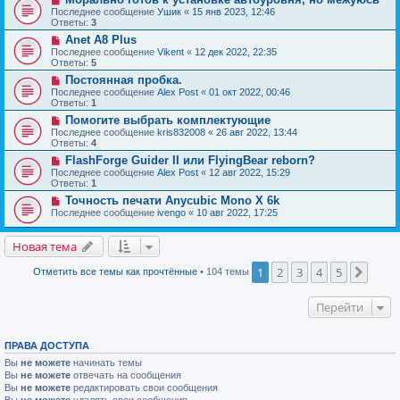
Последнее сообщение
Ушик
«
15 янв 2023, 12:46
Ответы:
3
Anet A8 Plus
Последнее сообщение
Vikent
«
12 дек 2022, 22:35
Ответы:
5
Постоянная пробка.
Последнее сообщение
Alex Post
«
01 окт 2022, 00:46
Ответы:
1
Помогите выбрать комплектующие
Последнее сообщение
kris832008
«
26 авг 2022, 13:44
Ответы:
4
FlashForge Guider II или FlyingBear reborn?
Последнее сообщение
Alex Post
«
12 авг 2022, 15:29
Ответы:
1
Точность печати Anycubic Mono X 6k
Последнее сообщение
ivengo
«
10 авг 2022, 17:25
Новая тема
1
2
3
4
5
След.
Отметить все темы как прочтённые
• 104 темы
Перейти
ПРАВА ДОСТУПА
Вы
не можете
начинать темы
Вы
не можете
отвечать на сообщения
Вы
не можете
редактировать свои сообщения
Вы
не можете
удалять свои сообщения