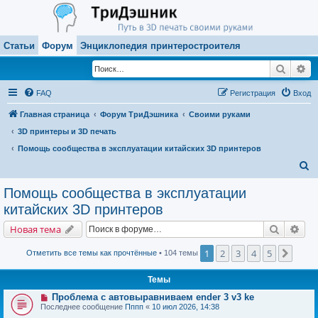
Статьи
Форум
Энциклопедия принтеростроителя
Поиск
Ра
FAQ
Регистрация
Вход
Главная страница
Форум ТриДэшника
Своими руками
3D принтеры и 3D печать
Помощь сообщества в эксплуатации китайских 3D принтеров
П
о
Помощь сообщества в эксплуатации
и
китайских 3D принтеров
с
Поиск
Рас
Новая тема
к
1
2
3
4
5
След.
Отметить все темы как прочтённые
• 104 темы
Темы
Проблема с автовыравниваем ender 3 v3 ke
Последнее сообщение
Пппп
«
10 июл 2026, 14:38