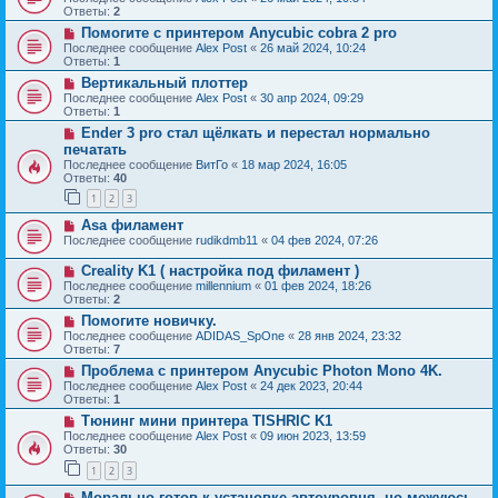
Ответы:
2
Помогите с принтером Anycubic cobra 2 pro
Последнее сообщение
Alex Post
«
26 май 2024, 10:24
Ответы:
1
Вертикальный плоттер
Последнее сообщение
Alex Post
«
30 апр 2024, 09:29
Ответы:
1
Ender 3 pro стал щëлкать и перестал нормально
печатать
Последнее сообщение
ВитГо
«
18 мар 2024, 16:05
Ответы:
40
1
2
3
Asa филамент
Последнее сообщение
rudikdmb11
«
04 фев 2024, 07:26
Creality K1 ( настройка под филамент )
Последнее сообщение
millennium
«
01 фев 2024, 18:26
Ответы:
2
Помогите новичку.
Последнее сообщение
ADIDAS_SpOne
«
28 янв 2024, 23:32
Ответы:
7
Проблема с принтером Anycubic Photon Mono 4K.
Последнее сообщение
Alex Post
«
24 дек 2023, 20:44
Ответы:
1
Тюнинг мини принтера TISHRIC K1
Последнее сообщение
Alex Post
«
09 июн 2023, 13:59
Ответы:
30
1
2
3
Морально готов к установке автоуровня, но межуюсь