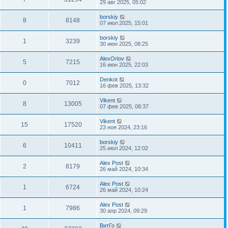
29 авг 2025, 05:02
borskiy
8
8148
07 июл 2025, 15:01
borskiy
1
3239
30 июн 2025, 08:25
AlexOrlov
5
7215
16 июн 2025, 22:03
Denkot
0
7012
16 фев 2025, 13:32
Vikent
8
13005
07 фев 2025, 08:37
Vikent
15
17520
23 ноя 2024, 23:16
borskiy
6
10411
25 июл 2024, 12:02
Alex Post
2
8179
26 май 2024, 10:34
Alex Post
1
6724
26 май 2024, 10:24
Alex Post
1
7986
30 апр 2024, 09:29
ВитГо