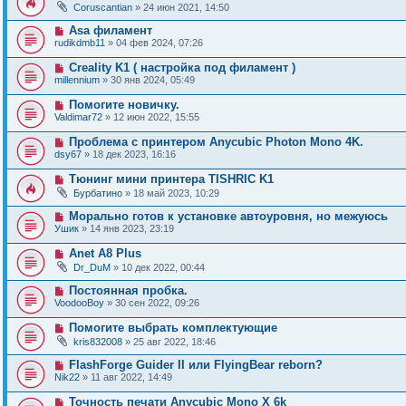
Coruscantian
» 24 июн 2021, 14:50
Asa филамент
rudikdmb11
» 04 фев 2024, 07:26
Creality K1 ( настройка под филамент )
millennium
» 30 янв 2024, 05:49
Помогите новичку.
Valdimar72
» 12 июн 2022, 15:55
Проблема с принтером Anycubic Photon Mono 4K.
dsy67
» 18 дек 2023, 16:16
Тюнинг мини принтера TISHRIC K1
Бурбатино
» 18 май 2023, 10:29
Морально готов к установке автоуровня, но межуюсь
Ушик
» 14 янв 2023, 23:19
Anet A8 Plus
Dr_DuM
» 10 дек 2022, 00:44
Постоянная пробка.
VoodooBoy
» 30 сен 2022, 09:26
Помогите выбрать комплектующие
kris832008
» 25 авг 2022, 18:46
FlashForge Guider II или FlyingBear reborn?
Nik22
» 11 авг 2022, 14:49
Точность печати Anycubic Mono X 6k