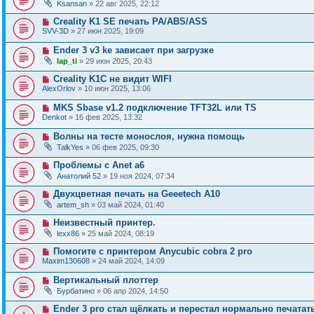
Ksansan
» 22 авг 2025, 22:12
Creality K1 SE печать PA/ABS/ASS
SVV-3D
» 27 июн 2025, 19:09
Ender 3 v3 ke зависает при загрузке
lap_ti
» 29 июн 2025, 20:43
Creality K1C не видит WIFI
AlexOrlov
» 10 июн 2025, 13:06
MKS Sbase v1.2 подключение TFT32L или TS
Denkot
» 16 фев 2025, 13:32
Волны на тесте монослоя, нужна помощь
TalkYes
» 06 фев 2025, 09:30
Проблемы с Anet a6
Анатолий 52
» 19 ноя 2024, 07:34
Двухцветная печать на Geeetech А10
artem_sh
» 03 май 2024, 01:40
Неизвестный принтер.
lexx86
» 25 май 2024, 08:19
Помогите с принтером Anycubic cobra 2 pro
Maxim130608
» 24 май 2024, 14:09
Вертикальный плоттер
Бурбатино
» 06 апр 2024, 14:50
Ender 3 pro стал щëлкать и перестал нормально печатат