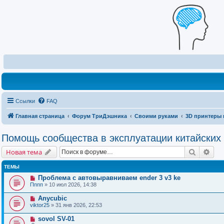
Ссылки
FAQ
Главная страница
Форум ТриДэшника
Своими руками
3D принтеры 
Помощь сообщества в эксплуатации китайских
Поиск
Рас
Новая тема
ТЕМЫ
Проблема с автовыравниваем ender 3 v3 ke
Пппп
» 10 июл 2026, 14:38
Anycubic
viktor25
» 31 янв 2026, 22:53
sovol SV-01