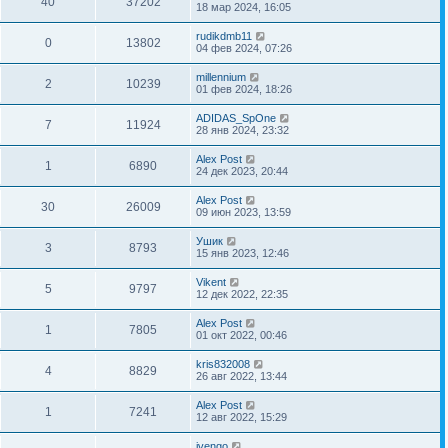
40
37202
18 мар 2024, 16:05
rudikdmb11
0
13802
04 фев 2024, 07:26
millennium
2
10239
01 фев 2024, 18:26
ADIDAS_SpOne
7
11924
28 янв 2024, 23:32
Alex Post
1
6890
24 дек 2023, 20:44
Alex Post
30
26009
09 июн 2023, 13:59
Ушик
3
8793
15 янв 2023, 12:46
Vikent
5
9797
12 дек 2022, 22:35
Alex Post
1
7805
01 окт 2022, 00:46
kris832008
4
8829
26 авг 2022, 13:44
Alex Post
1
7241
12 авг 2022, 15:29
ivengo