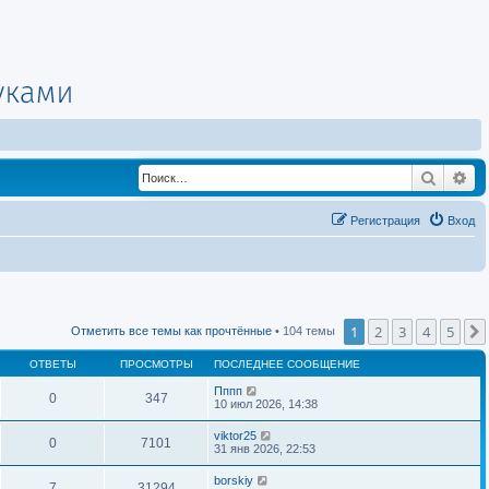
Поиск
Ра
Регистрация
Вход
1
2
3
4
5
Отметить все темы как прочтённые
• 104 темы
ОТВЕТЫ
ПРОСМОТРЫ
ПОСЛЕДНЕЕ СООБЩЕНИЕ
Пппп
0
347
10 июл 2026, 14:38
viktor25
0
7101
31 янв 2026, 22:53
borskiy
7
31294