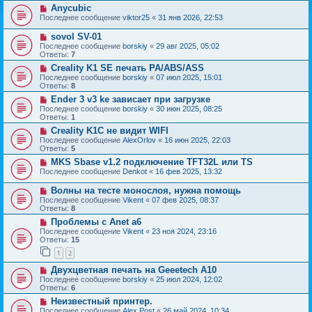
Anycubic
Последнее сообщение
viktor25
«
31 янв 2026, 22:53
sovol SV-01
Последнее сообщение
borskiy
«
29 авг 2025, 05:02
Ответы:
7
Creality K1 SE печать PA/ABS/ASS
Последнее сообщение
borskiy
«
07 июл 2025, 15:01
Ответы:
8
Ender 3 v3 ke зависает при загрузке
Последнее сообщение
borskiy
«
30 июн 2025, 08:25
Ответы:
1
Creality K1C не видит WIFI
Последнее сообщение
AlexOrlov
«
16 июн 2025, 22:03
Ответы:
5
MKS Sbase v1.2 подключение TFT32L или TS
Последнее сообщение
Denkot
«
16 фев 2025, 13:32
Волны на тесте монослоя, нужна помощь
Последнее сообщение
Vikent
«
07 фев 2025, 08:37
Ответы:
8
Проблемы с Anet a6
Последнее сообщение
Vikent
«
23 ноя 2024, 23:16
Ответы:
15
1
2
Двухцветная печать на Geeetech А10
Последнее сообщение
borskiy
«
25 июл 2024, 12:02
Ответы:
6
Неизвестный принтер.
Последнее сообщение
Alex Post
«
26 май 2024, 10:34