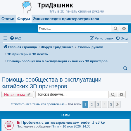
Статьи
Форум
Энциклопедия принтеростроителя
Поиск
Ра
FAQ
Регистрация
Вход
Главная страница
Форум ТриДэшника
Своими руками
3D принтеры и 3D печать
Помощь сообщества в эксплуатации китайских 3D принтеров
П
о
Помощь сообщества в эксплуатации
и
китайских 3D принтеров
с
Поиск
Рас
Новая тема
к
1
2
3
4
5
След.
Отметить все темы как прочтённые
• 104 темы
Темы
Проблема с автовыравниваем ender 3 v3 ke
Последнее сообщение
Пппп
«
10 июл 2026, 14:38