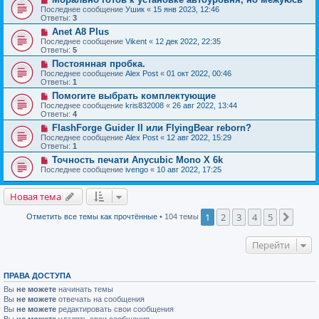
Последнее сообщение
Ушик
«
15 янв 2023, 12:46
Ответы:
3
Anet A8 Plus
Последнее сообщение
Vikent
«
12 дек 2022, 22:35
Ответы:
5
Постоянная пробка.
Последнее сообщение
Alex Post
«
01 окт 2022, 00:46
Ответы:
1
Помогите выбрать комплектующие
Последнее сообщение
kris832008
«
26 авг 2022, 13:44
Ответы:
4
FlashForge Guider II или FlyingBear reborn?
Последнее сообщение
Alex Post
«
12 авг 2022, 15:29
Ответы:
1
Точность печати Anycubic Mono X 6k
Последнее сообщение
ivengo
«
10 авг 2022, 17:25
Новая тема
1
2
3
4
5
След.
Отметить все темы как прочтённые
• 104 темы
Перейти
ПРАВА ДОСТУПА
Вы
не можете
начинать темы
Вы
не можете
отвечать на сообщения
Вы
не можете
редактировать свои сообщения
Вы
не можете
удалять свои сообщения