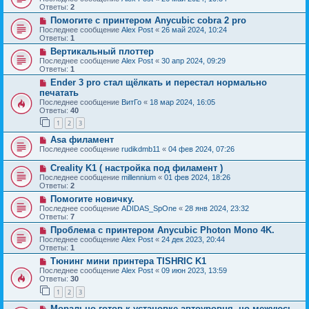
Ответы:
2
Помогите с принтером Anycubic cobra 2 pro
Последнее сообщение
Alex Post
«
26 май 2024, 10:24
Ответы:
1
Вертикальный плоттер
Последнее сообщение
Alex Post
«
30 апр 2024, 09:29
Ответы:
1
Ender 3 pro стал щëлкать и перестал нормально
печатать
Последнее сообщение
ВитГо
«
18 мар 2024, 16:05
Ответы:
40
1
2
3
Asa филамент
Последнее сообщение
rudikdmb11
«
04 фев 2024, 07:26
Creality K1 ( настройка под филамент )
Последнее сообщение
millennium
«
01 фев 2024, 18:26
Ответы:
2
Помогите новичку.
Последнее сообщение
ADIDAS_SpOne
«
28 янв 2024, 23:32
Ответы:
7
Проблема с принтером Anycubic Photon Mono 4K.
Последнее сообщение
Alex Post
«
24 дек 2023, 20:44
Ответы:
1
Тюнинг мини принтера TISHRIC K1
Последнее сообщение
Alex Post
«
09 июн 2023, 13:59
Ответы:
30
1
2
3
Морально готов к установке автоуровня, но межуюсь