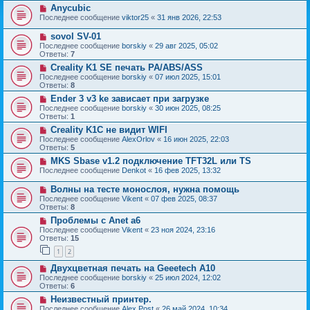
Anycubic
Последнее сообщение
viktor25
«
31 янв 2026, 22:53
sovol SV-01
Последнее сообщение
borskiy
«
29 авг 2025, 05:02
Ответы:
7
Creality K1 SE печать PA/ABS/ASS
Последнее сообщение
borskiy
«
07 июл 2025, 15:01
Ответы:
8
Ender 3 v3 ke зависает при загрузке
Последнее сообщение
borskiy
«
30 июн 2025, 08:25
Ответы:
1
Creality K1C не видит WIFI
Последнее сообщение
AlexOrlov
«
16 июн 2025, 22:03
Ответы:
5
MKS Sbase v1.2 подключение TFT32L или TS
Последнее сообщение
Denkot
«
16 фев 2025, 13:32
Волны на тесте монослоя, нужна помощь
Последнее сообщение
Vikent
«
07 фев 2025, 08:37
Ответы:
8
Проблемы с Anet a6
Последнее сообщение
Vikent
«
23 ноя 2024, 23:16
Ответы:
15
1
2
Двухцветная печать на Geeetech А10
Последнее сообщение
borskiy
«
25 июл 2024, 12:02
Ответы:
6
Неизвестный принтер.
Последнее сообщение
Alex Post
«
26 май 2024, 10:34