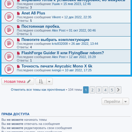
Последнее сообщение
Ушик
«
15 янв 2023, 12:46
Ответы:
3
Anet A8 Plus
Последнее сообщение
Vikent
«
12 дек 2022, 22:35
Ответы:
5
Постоянная пробка.
Последнее сообщение
Alex Post
«
01 окт 2022, 00:46
Ответы:
1
Помогите выбрать комплектующие
Последнее сообщение
kris832008
«
26 авг 2022, 13:44
Ответы:
4
FlashForge Guider II или FlyingBear reborn?
Последнее сообщение
Alex Post
«
12 авг 2022, 15:29
Ответы:
1
Точность печати Anycubic Mono X 6k
Последнее сообщение
ivengo
«
10 авг 2022, 17:25
Новая тема
1
2
3
4
5
След.
Отметить все темы как прочтённые
• 104 темы
Перейти
ПРАВА ДОСТУПА
Вы
не можете
начинать темы
Вы
не можете
отвечать на сообщения
Вы
не можете
редактировать свои сообщения
Вы
не можете
удалять свои сообщения