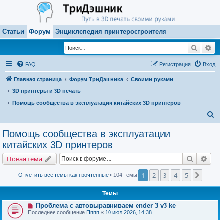
Статьи
Форум
Энциклопедия принтеростроителя
Поиск
Ра
FAQ
Регистрация
Вход
Главная страница
Форум ТриДэшника
Своими руками
3D принтеры и 3D печать
Помощь сообщества в эксплуатации китайских 3D принтеров
П
о
Помощь сообщества в эксплуатации
и
китайских 3D принтеров
с
Поиск
Рас
Новая тема
к
1
2
3
4
5
След.
Отметить все темы как прочтённые
• 104 темы
Темы
Проблема с автовыравниваем ender 3 v3 ke
Последнее сообщение
Пппп
«
10 июл 2026, 14:38