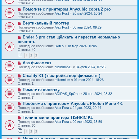
Ответы:
2
Помогите с принтером Anycubic cobra 2 pro
Последнее сообщение
Alex Post
«
26 май 2024, 10:24
Ответы:
1
Вертикальный плоттер
Последнее сообщение
Alex Post
«
30 апр 2024, 09:29
Ответы:
1
Ender 3 pro стал щëлкать и перестал нормально
печатать
Последнее сообщение
ВитГо
«
18 мар 2024, 16:05
Ответы:
40
1
2
3
Asa филамент
Последнее сообщение
rudikdmb11
«
04 фев 2024, 07:26
Creality K1 ( настройка под филамент )
Последнее сообщение
millennium
«
01 фев 2024, 18:26
Ответы:
2
Помогите новичку.
Последнее сообщение
ADIDAS_SpOne
«
28 янв 2024, 23:32
Ответы:
7
Проблема с принтером Anycubic Photon Mono 4K.
Последнее сообщение
Alex Post
«
24 дек 2023, 20:44
Ответы:
1
Тюнинг мини принтера TISHRIC K1
Последнее сообщение
Alex Post
«
09 июн 2023, 13:59
Ответы:
30
1
2
3
Морально готов к установке автоуровня, но межуюсь