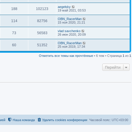
aegelsky
188
102123
19 май 2021, 03:53
OBN_RacerMan
114
82756
15 ноя 2020, 21:21
vlad savchenko
73
56583
26 июн 2020, 20:09
OBN_RacerMan
60
51352
25 ноя 2019, 17:34
Отметить все темы как прочтённые
• 6 тем • Страница
1
из
1
Перейти
цией
Наша команда
Удалить cookies конференции
Часовой пояс:
UTC+03:00