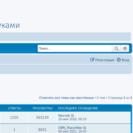
Поиск
Ра
Регистрация
Вход
Отметить все темы как прочтённые
• 6 тем • Страница
1
из
1
ОТВЕТЫ
ПРОСМОТРЫ
ПОСЛЕДНЕЕ СООБЩЕНИЕ
Ninznak
1255
593130
18 июн 2026, 00:10
OBN_RacerMan
1
8631
05 июл 2021, 16:42