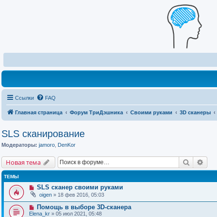
Ссылки
FAQ
Главная страница
Форум ТриДэшника
Своими руками
3D сканеры
SLS сканирование
Модераторы:
jamoro
,
DenKor
Поиск
Рас
Новая тема
ТЕМЫ
SLS сканер своими руками
oigen
» 18 фев 2016, 05:03
Помощь в выборе 3D-сканера
Elena_kr
» 05 июл 2021, 05:48