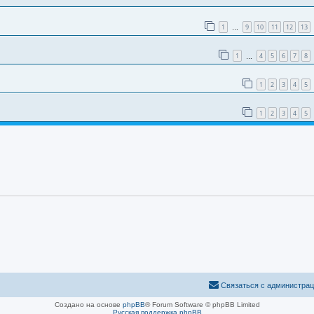
1
9
10
11
12
13
…
1
4
5
6
7
8
…
1
2
3
4
5
1
2
3
4
5
Связаться с администра
Создано на основе
phpBB
® Forum Software © phpBB Limited
Русская поддержка phpBB