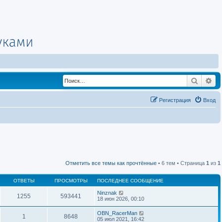
Поиск
Ра
Регистрация
Вход
Отметить все темы как прочтённые
• 6 тем • Страница
1
из
1
ОТВЕТЫ
ПРОСМОТРЫ
ПОСЛЕДНЕЕ СООБЩЕНИЕ
Ninznak
1255
593441
18 июн 2026, 00:10
OBN_RacerMan
1
8648
05 июл 2021, 16:42