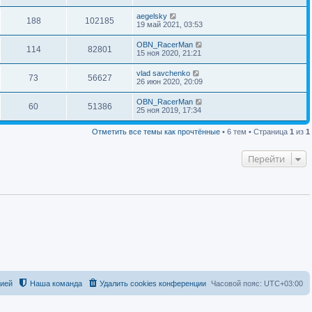
aegelsky
188
102185
19 май 2021, 03:53
OBN_RacerMan
114
82801
15 ноя 2020, 21:21
vlad savchenko
73
56627
26 июн 2020, 20:09
OBN_RacerMan
60
51386
25 ноя 2019, 17:34
Отметить все темы как прочтённые
• 6 тем • Страница
1
из
1
Перейти
цией
Наша команда
Удалить cookies конференции
Часовой пояс:
UTC+03:00