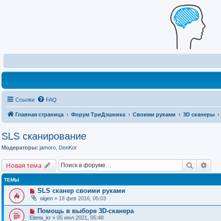
Ссылки
FAQ
Главная страница
Форум ТриДэшника
Своими руками
3D сканеры
SLS сканирование
Модераторы:
jamoro
,
DenKor
Поиск
Рас
Новая тема
ТЕМЫ
SLS сканер своими руками
oigen
» 18 фев 2016, 05:03
Помощь в выборе 3D-сканера
Elena_kr
» 05 июл 2021, 05:48