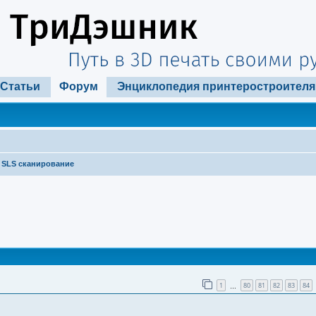
Статьи
Форум
Энциклопедия принтеростроителя
SLS сканирование
ширенный поиск
1
80
81
82
83
84
…