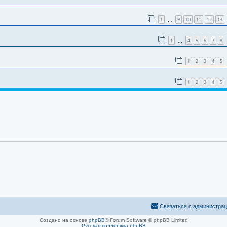
1
9
10
11
12
13
…
1
4
5
6
7
8
…
1
2
3
4
5
1
2
3
4
5
Связаться с администра
Создано на основе
phpBB
® Forum Software © phpBB Limited
Русская поддержка phpBB