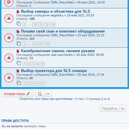
Последнее сообщение
OBN_RacerMan
«
05 июл 2021, 16:42
Ответы:
1
Выбор камеры и объектива для SLS
Последнее сообщение
aegelsky
«
19 май 2021, 03:53
Ответы:
188
1
10
11
12
13
…
Покажи свой скан и комплект оборудования
Последнее сообщение
OBN_RacerMan
«
15 ноя 2020, 21:21
Ответы:
114
1
5
6
7
8
…
Калибровочная панель своими руками
Последнее сообщение
vlad savchenko
«
26 июн 2020, 20:09
Ответы:
73
1
2
3
4
5
Выбор проектора для SLS сканера
Последнее сообщение
OBN_RacerMan
«
25 ноя 2019, 17:34
Ответы:
60
1
2
3
4
5
Новая тема
Отметить все темы как прочтённые
• 6 тем • Страница
1
из
1
Перейти
ПРАВА ДОСТУПА
Вы
не можете
начинать темы