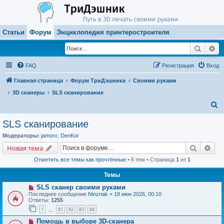
Статьи
Форум
Энциклопедия принтеростроителя
Поиск
Ра
FAQ
Регистрация
Вход
Главная страница
Форум ТриДэшника
Своими руками
3D сканеры
SLS сканирование
П
о
SLS сканирование
и
Модераторы:
jamoro
,
DenKor
с
Поиск
Рас
Новая тема
к
Отметить все темы как прочтённые
• 6 тем • Страница
1
из
1
Темы
SLS сканер своими руками
Последнее сообщение
Ninznak
«
18 июн 2026, 00:10
Ответы:
1255
1
81
82
83
84
…
Помощь в выборе 3D-сканера