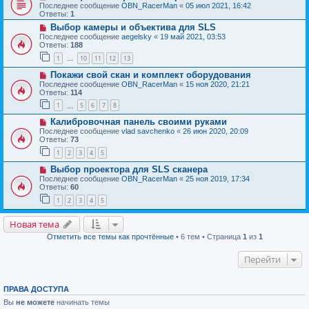
Последнее сообщение
OBN_RacerMan
«
05 июл 2021, 16:42
Ответы:
1
Выбор камеры и объектива для SLS
Последнее сообщение
aegelsky
«
19 май 2021, 03:53
Ответы:
188
1
10
11
12
13
…
Покажи свой скан и комплект оборудования
Последнее сообщение
OBN_RacerMan
«
15 ноя 2020, 21:21
Ответы:
114
1
5
6
7
8
…
Калибровочная панель своими руками
Последнее сообщение
vlad savchenko
«
26 июн 2020, 20:09
Ответы:
73
1
2
3
4
5
Выбор проектора для SLS сканера
Последнее сообщение
OBN_RacerMan
«
25 ноя 2019, 17:34
Ответы:
60
1
2
3
4
5
Новая тема
Отметить все темы как прочтённые
• 6 тем • Страница
1
из
1
Перейти
ПРАВА ДОСТУПА
Вы
не можете
начинать темы