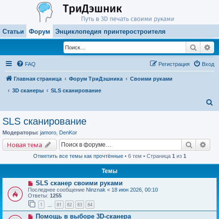
Статьи
Форум
Энциклопедия принтеростроителя
Поиск
Ра
FAQ
Регистрация
Вход
Главная страница
Форум ТриДэшника
Своими руками
3D сканеры
SLS сканирование
П
о
SLS сканирование
и
Модераторы:
jamoro
,
DenKor
с
Поиск
Рас
Новая тема
к
Отметить все темы как прочтённые
• 6 тем • Страница
1
из
1
Темы
SLS сканер своими руками
Последнее сообщение
Ninznak
«
18 июн 2026, 00:10
Ответы:
1255
1
81
82
83
84
…
Помощь в выборе 3D-сканера