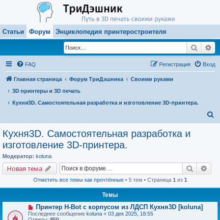
Статьи
Форум
Энциклопедия принтеростроителя
Поиск
Ра
FAQ
Регистрация
Вход
Главная страница
Форум ТриДэшника
Своими руками
3D принтеры и 3D печать
Кухня3D. Самостоятельная разработка и изготовление 3D-принтера.
П
о
Кухня3D. Самостоятельная разработка и
и
изготовление 3D-принтера.
с
Модератор:
koluna
к
Поиск
Рас
Новая тема
Отметить все темы как прочтённые
• 5 тем • Страница
1
из
1
Темы
Принтер H-Bot с корпусом из ЛДСП Кухня3D [koluna]
Последнее сообщение
koluna
«
03 дек 2025, 18:55
Ответы:
850