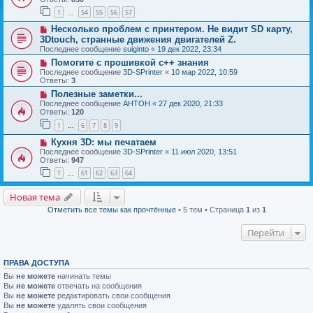
1
54
55
56
57
…
Несколько проблем с принтером. Не видит SD карту,
3Dtouch, странные движения двигателей Z.
Последнее сообщение
suiginto
«
19 дек 2022, 23:34
Помогите с прошивкой с++ знания
Последнее сообщение
3D-SPrinter
«
10 мар 2022, 10:59
Ответы:
3
Полезные заметки...
Последнее сообщение
AHTOH
«
27 дек 2020, 21:33
Ответы:
120
1
6
7
8
9
…
Кухня 3D: мы печатаем
Последнее сообщение
3D-SPrinter
«
11 июл 2020, 13:51
Ответы:
947
1
61
62
63
64
…
Новая тема
Отметить все темы как прочтённые
• 5 тем • Страница
1
из
1
Перейти
ПРАВА ДОСТУПА
Вы
не можете
начинать темы
Вы
не можете
отвечать на сообщения
Вы
не можете
редактировать свои сообщения
Вы
не можете
удалять свои сообщения