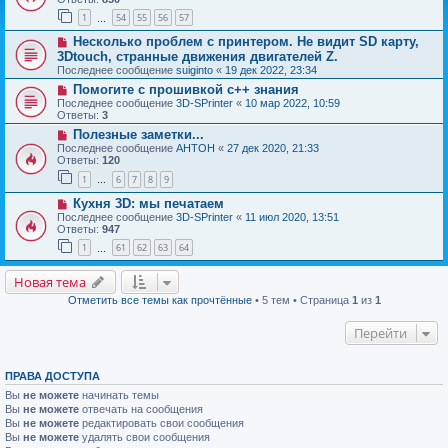
1
54
55
56
57
…
Несколько проблем с принтером. Не видит SD карту,
3Dtouch, странные движения двигателей Z.
Последнее сообщение
suiginto
«
19 дек 2022, 23:34
Помогите с прошивкой с++ знания
Последнее сообщение
3D-SPrinter
«
10 мар 2022, 10:59
Ответы:
3
Полезные заметки...
Последнее сообщение
AHTOH
«
27 дек 2020, 21:33
Ответы:
120
1
6
7
8
9
…
Кухня 3D: мы печатаем
Последнее сообщение
3D-SPrinter
«
11 июл 2020, 13:51
Ответы:
947
1
61
62
63
64
…
Новая тема
Отметить все темы как прочтённые
• 5 тем • Страница
1
из
1
Перейти
ПРАВА ДОСТУПА
Вы
не можете
начинать темы
Вы
не можете
отвечать на сообщения
Вы
не можете
редактировать свои сообщения
Вы
не можете
удалять свои сообщения