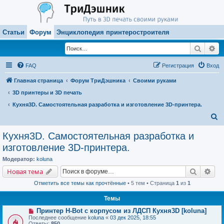
Статьи
Форум
Энциклопедия принтеростроителя
Поиск
Ра
FAQ
Регистрация
Вход
Главная страница
Форум ТриДэшника
Своими руками
3D принтеры и 3D печать
Кухня3D. Самостоятельная разработка и изготовление 3D-принтера.
П
о
Кухня3D. Самостоятельная разработка и
и
изготовление 3D-принтера.
с
Модератор:
koluna
к
Поиск
Рас
Новая тема
Отметить все темы как прочтённые
• 5 тем • Страница
1
из
1
Темы
Принтер H-Bot с корпусом из ЛДСП Кухня3D [koluna]
Последнее сообщение
koluna
«
03 дек 2025, 18:55
Ответы:
850