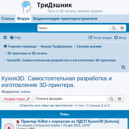
Статьи
Форум
Энциклопедия принтеростроителя
Поиск
Ра
FAQ
Регистрация
Вход
Главная страница
Форум ТриДэшника
Своими руками
3D принтеры и 3D печать
Кухня3D. Самостоятельная разработка и изготовление 3D-принтера.
П
о
Кухня3D. Самостоятельная разработка и
и
изготовление 3D-принтера.
с
Модератор:
koluna
к
Поиск
Рас
Новая тема
Отметить все темы как прочтённые
• 5 тем • Страница
1
из
1
Темы
Принтер H-Bot с корпусом из ЛДСП Кухня3D [koluna]
Последнее сообщение
koluna
«
03 дек 2025, 18:55
Ответы:
850