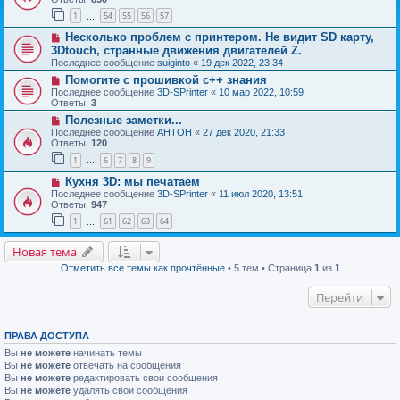
1
54
55
56
57
…
Несколько проблем с принтером. Не видит SD карту,
3Dtouch, странные движения двигателей Z.
Последнее сообщение
suiginto
«
19 дек 2022, 23:34
Помогите с прошивкой с++ знания
Последнее сообщение
3D-SPrinter
«
10 мар 2022, 10:59
Ответы:
3
Полезные заметки...
Последнее сообщение
AHTOH
«
27 дек 2020, 21:33
Ответы:
120
1
6
7
8
9
…
Кухня 3D: мы печатаем
Последнее сообщение
3D-SPrinter
«
11 июл 2020, 13:51
Ответы:
947
1
61
62
63
64
…
Новая тема
Отметить все темы как прочтённые
• 5 тем • Страница
1
из
1
Перейти
ПРАВА ДОСТУПА
Вы
не можете
начинать темы
Вы
не можете
отвечать на сообщения
Вы
не можете
редактировать свои сообщения
Вы
не можете
удалять свои сообщения