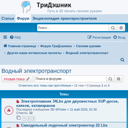
Статьи
Форум
Энциклопедия принтеростроителя
Поиск
Ра
FAQ
Регистрация
Вход
Главная страница
Форум ТриДэшника
Своими руками
Другие наши интересные проекты
Водный электротранспорт
П
о
Водный электротранспорт
и
Поиск
Рас
Новая тема
с
Отметить все темы как прочтённые
• 16 тем • Страница
1
из
1
к
Темы
Электроплавник 34Lbs для двухместных SUP-досок,
каяков, катамаранов
Последнее сообщение
3D-SPrinter
«
11 май 2026, 01:30
Ответы:
32
1
2
3
Самодельный лодочный электромотор 22 Lbs