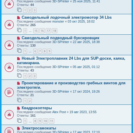
Последнее сообщение
3D-SPrinter
«
25 ноя 2025, 11:41
Ответы:
44
1
2
3
Самодельный лодочный электромотор 34 Lbs
Последнее сообщение
monster
«
03 окт 2025, 18:02
Ответы:
265
1
15
16
17
18
…
Самодельный подводный буксировщик
Последнее сообщение
3D-SPrinter
«
22 авг 2025, 18:38
Ответы:
130
1
6
7
8
9
…
Новый Электроплавник 24 Lbs для SUP-доски, каяка,
катамарана.
Последнее сообщение
3D-SPrinter
«
05 авг 2025, 01:12
Ответы:
43
1
2
3
Проектирование и производство гребных винтов для
электротяги.
Последнее сообщение
3D-SPrinter
«
17 окт 2024, 19:26
Ответы:
21
1
2
Квадрокоптеры
Последнее сообщение
Alex Post
«
19 авг 2023, 13:55
Ответы:
161
1
8
9
10
11
…
Электросамокаты
Последнее сообщение
3D-SPrinter
«
17 авг 2023, 12:10