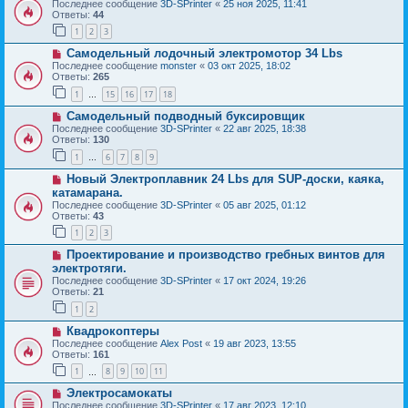
Последнее сообщение
3D-SPrinter
«
25 ноя 2025, 11:41
Ответы:
44
1
2
3
Самодельный лодочный электромотор 34 Lbs
Последнее сообщение
monster
«
03 окт 2025, 18:02
Ответы:
265
1
15
16
17
18
…
Самодельный подводный буксировщик
Последнее сообщение
3D-SPrinter
«
22 авг 2025, 18:38
Ответы:
130
1
6
7
8
9
…
Новый Электроплавник 24 Lbs для SUP-доски, каяка,
катамарана.
Последнее сообщение
3D-SPrinter
«
05 авг 2025, 01:12
Ответы:
43
1
2
3
Проектирование и производство гребных винтов для
электротяги.
Последнее сообщение
3D-SPrinter
«
17 окт 2024, 19:26
Ответы:
21
1
2
Квадрокоптеры
Последнее сообщение
Alex Post
«
19 авг 2023, 13:55
Ответы:
161
1
8
9
10
11
…
Электросамокаты
Последнее сообщение
3D-SPrinter
«
17 авг 2023, 12:10