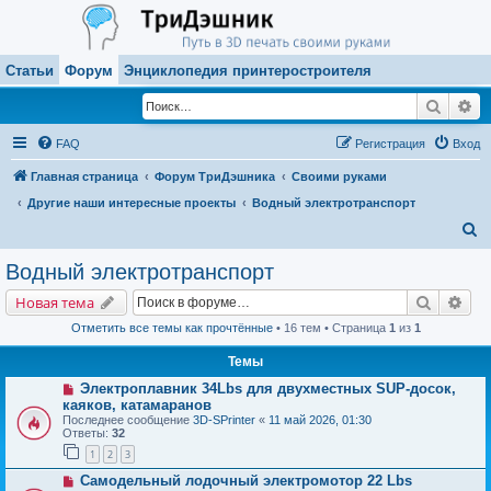
Статьи
Форум
Энциклопедия принтеростроителя
Поиск
Ра
FAQ
Регистрация
Вход
Главная страница
Форум ТриДэшника
Своими руками
Другие наши интересные проекты
Водный электротранспорт
П
о
Водный электротранспорт
и
Поиск
Рас
Новая тема
с
Отметить все темы как прочтённые
• 16 тем • Страница
1
из
1
к
Темы
Электроплавник 34Lbs для двухместных SUP-досок,
каяков, катамаранов
Последнее сообщение
3D-SPrinter
«
11 май 2026, 01:30
Ответы:
32
1
2
3
Самодельный лодочный электромотор 22 Lbs