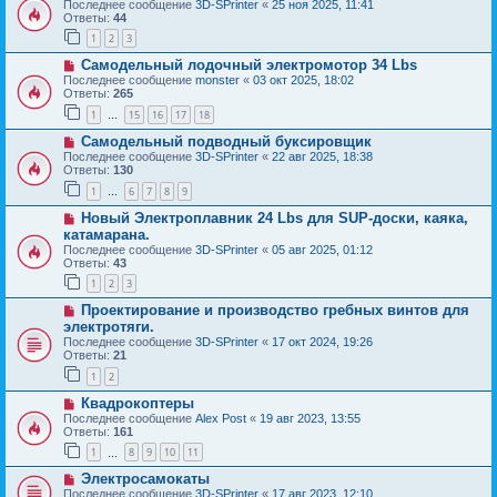
Последнее сообщение
3D-SPrinter
«
25 ноя 2025, 11:41
Ответы:
44
1
2
3
Самодельный лодочный электромотор 34 Lbs
Последнее сообщение
monster
«
03 окт 2025, 18:02
Ответы:
265
1
15
16
17
18
…
Самодельный подводный буксировщик
Последнее сообщение
3D-SPrinter
«
22 авг 2025, 18:38
Ответы:
130
1
6
7
8
9
…
Новый Электроплавник 24 Lbs для SUP-доски, каяка,
катамарана.
Последнее сообщение
3D-SPrinter
«
05 авг 2025, 01:12
Ответы:
43
1
2
3
Проектирование и производство гребных винтов для
электротяги.
Последнее сообщение
3D-SPrinter
«
17 окт 2024, 19:26
Ответы:
21
1
2
Квадрокоптеры
Последнее сообщение
Alex Post
«
19 авг 2023, 13:55
Ответы:
161
1
8
9
10
11
…
Электросамокаты
Последнее сообщение
3D-SPrinter
«
17 авг 2023, 12:10