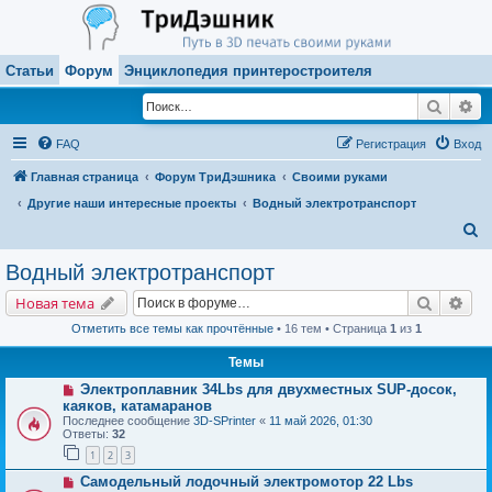
Статьи
Форум
Энциклопедия принтеростроителя
Поиск
Ра
FAQ
Регистрация
Вход
Главная страница
Форум ТриДэшника
Своими руками
Другие наши интересные проекты
Водный электротранспорт
П
о
Водный электротранспорт
и
Поиск
Рас
Новая тема
с
Отметить все темы как прочтённые
• 16 тем • Страница
1
из
1
к
Темы
Электроплавник 34Lbs для двухместных SUP-досок,
каяков, катамаранов
Последнее сообщение
3D-SPrinter
«
11 май 2026, 01:30
Ответы:
32
1
2
3
Самодельный лодочный электромотор 22 Lbs