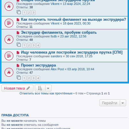
Последнее сообщение
Vikent
«
13 мар 2024, 22:24
Ответы:
38
1
2
3
Как получить точный филамент на выходе экструдера?
Последнее сообщение
Vikent
«
18 фев 2023, 00:30
Ответы:
11
Экструдер филамента, пробуем собрать
Последнее сообщение
fsdb
«
23 авг 2022, 12:56
Ответы:
48
1
2
3
4
Ищу человека для постройки экструдера прутка [СПб]
Последнее сообщение
sanders
«
30 сен 2018, 17:25
Ответы:
7
Проект экструдера
Последнее сообщение
Alex Post
«
03 апр 2018, 10:44
Ответы:
47
1
2
3
4
Новая тема
Отметить все темы как прочтённые
• 6 тем • Страница
1
из
1
Перейти
ПРАВА ДОСТУПА
Вы
не можете
начинать темы
Вы
не можете
отвечать на сообщения
Вы
не можете
редактировать свои сообщения