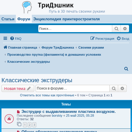
Статьи
Форум
Энциклопедия принтеростроителя
Поиск
Ра
FAQ
Регистрация
Вход
Главная страница
Форум ТриДэшника
Своими руками
Производство прутка (филамента) в домашних условиях
Классические экструдеры
П
о
Классические экструдеры
и
Поиск
Рас
Новая тема
с
Отметить все темы как прочтённые
• 6 тем • Страница
1
из
1
к
Темы
Экструдер с выдавливанием пластика воздухом.
Последнее сообщение
borskiy
«
25 май 2025, 05:28
Ответы:
32
1
2
3
Общее обсуждение экструдеров прутка