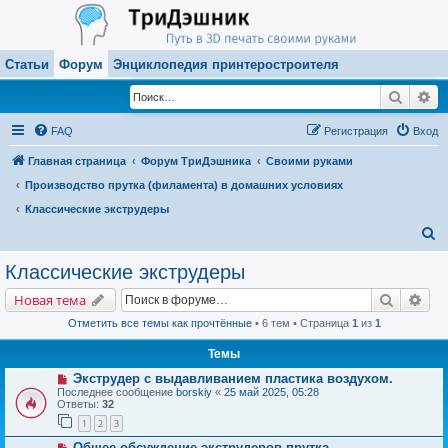
Статьи
Форум
Энциклопедия принтеростроителя
Поиск
Ра
FAQ
Регистрация
Вход
Главная страница
Форум ТриДэшника
Своими руками
Производство прутка (филамента) в домашних условиях
Классические экструдеры
П
о
Классические экструдеры
и
Поиск
Рас
Новая тема
с
Отметить все темы как прочтённые
• 6 тем • Страница
1
из
1
к
Темы
Экструдер с выдавливанием пластика воздухом.
Последнее сообщение
borskiy
«
25 май 2025, 05:28
Ответы:
32
1
2
3
Общее обсуждение экструдеров прутка