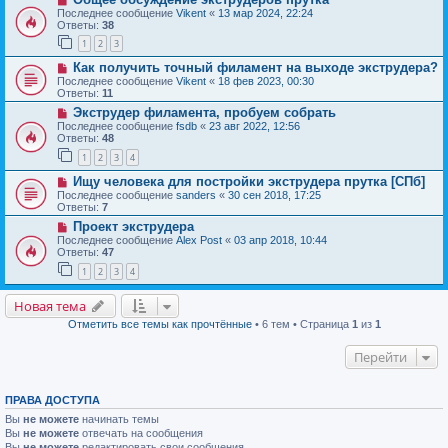
Последнее сообщение
Vikent
«
13 мар 2024, 22:24
Ответы:
38
1
2
3
Как получить точный филамент на выходе экструдера?
Последнее сообщение
Vikent
«
18 фев 2023, 00:30
Ответы:
11
Экструдер филамента, пробуем собрать
Последнее сообщение
fsdb
«
23 авг 2022, 12:56
Ответы:
48
1
2
3
4
Ищу человека для постройки экструдера прутка [СПб]
Последнее сообщение
sanders
«
30 сен 2018, 17:25
Ответы:
7
Проект экструдера
Последнее сообщение
Alex Post
«
03 апр 2018, 10:44
Ответы:
47
1
2
3
4
Новая тема
Отметить все темы как прочтённые
• 6 тем • Страница
1
из
1
Перейти
ПРАВА ДОСТУПА
Вы
не можете
начинать темы
Вы
не можете
отвечать на сообщения
Вы
не можете
редактировать свои сообщения