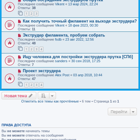
Последнее сообщение
Vikent
«
13 мар 2024, 22:24
Ответы:
38
1
2
3
Как получить точный филамент на выходе экструдера?
Последнее сообщение
Vikent
«
18 фев 2023, 00:30
Ответы:
11
Экструдер филамента, пробуем собрать
Последнее сообщение
fsdb
«
23 авг 2022, 12:56
Ответы:
48
1
2
3
4
Ищу человека для постройки экструдера прутка [СПб]
Последнее сообщение
sanders
«
30 сен 2018, 17:25
Ответы:
7
Проект экструдера
Последнее сообщение
Alex Post
«
03 апр 2018, 10:44
Ответы:
47
1
2
3
4
Новая тема
Отметить все темы как прочтённые
• 6 тем • Страница
1
из
1
Перейти
ПРАВА ДОСТУПА
Вы
не можете
начинать темы
Вы
не можете
отвечать на сообщения
Вы
не можете
редактировать свои сообщения