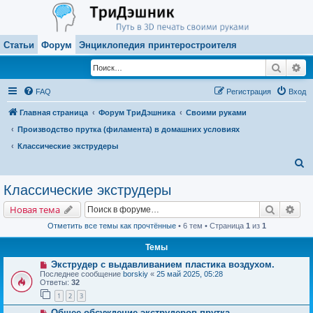
Статьи
Форум
Энциклопедия принтеростроителя
Поиск
Ра
FAQ
Регистрация
Вход
Главная страница
Форум ТриДэшника
Своими руками
Производство прутка (филамента) в домашних условиях
Классические экструдеры
П
о
Классические экструдеры
и
Поиск
Рас
Новая тема
с
Отметить все темы как прочтённые
• 6 тем • Страница
1
из
1
к
Темы
Экструдер с выдавливанием пластика воздухом.
Последнее сообщение
borskiy
«
25 май 2025, 05:28
Ответы:
32
1
2
3
Общее обсуждение экструдеров прутка