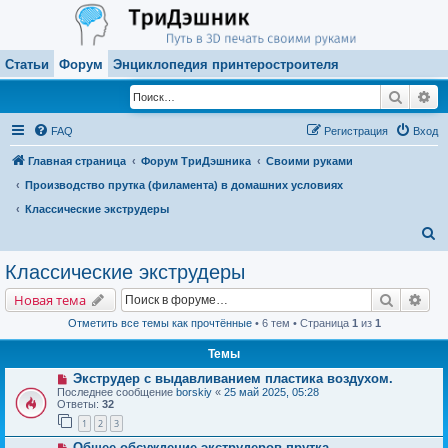
Статьи
Форум
Энциклопедия принтеростроителя
Поиск
Ра
FAQ
Регистрация
Вход
Главная страница
Форум ТриДэшника
Своими руками
Производство прутка (филамента) в домашних условиях
Классические экструдеры
П
о
Классические экструдеры
и
Поиск
Рас
Новая тема
с
Отметить все темы как прочтённые
• 6 тем • Страница
1
из
1
к
Темы
Экструдер с выдавливанием пластика воздухом.
Последнее сообщение
borskiy
«
25 май 2025, 05:28
Ответы:
32
1
2
3
Общее обсуждение экструдеров прутка