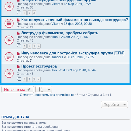
Последнее сообщение
Vikent
«
13 мар 2024, 22:24
Ответы:
38
1
2
3
Как получить точный филамент на выходе экструдера?
Последнее сообщение
Vikent
«
18 фев 2023, 00:30
Ответы:
11
Экструдер филамента, пробуем собрать
Последнее сообщение
fsdb
«
23 авг 2022, 12:56
Ответы:
48
1
2
3
4
Ищу человека для постройки экструдера прутка [СПб]
Последнее сообщение
sanders
«
30 сен 2018, 17:25
Ответы:
7
Проект экструдера
Последнее сообщение
Alex Post
«
03 апр 2018, 10:44
Ответы:
47
1
2
3
4
Новая тема
Отметить все темы как прочтённые
• 6 тем • Страница
1
из
1
Перейти
ПРАВА ДОСТУПА
Вы
не можете
начинать темы
Вы
не можете
отвечать на сообщения
Вы
не можете
редактировать свои сообщения