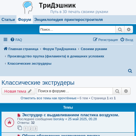
Статьи
Форум
Энциклопедия принтеростроителя
Поиск
Ра
FAQ
Регистрация
Вход
Главная страница
Форум ТриДэшника
Своими руками
Производство прутка (филамента) в домашних условиях
Классические экструдеры
П
о
Классические экструдеры
и
Поиск
Рас
Новая тема
с
Отметить все темы как прочтённые
• 6 тем • Страница
1
из
1
к
Темы
Экструдер с выдавливанием пластика воздухом.
Последнее сообщение
borskiy
«
25 май 2025, 05:28
Ответы:
32
1
2
3
Общее обсуждение экструдеров прутка