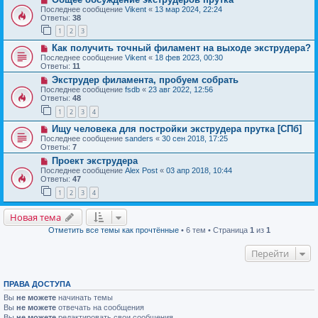
Последнее сообщение
Vikent
«
13 мар 2024, 22:24
Ответы:
38
1
2
3
Как получить точный филамент на выходе экструдера?
Последнее сообщение
Vikent
«
18 фев 2023, 00:30
Ответы:
11
Экструдер филамента, пробуем собрать
Последнее сообщение
fsdb
«
23 авг 2022, 12:56
Ответы:
48
1
2
3
4
Ищу человека для постройки экструдера прутка [СПб]
Последнее сообщение
sanders
«
30 сен 2018, 17:25
Ответы:
7
Проект экструдера
Последнее сообщение
Alex Post
«
03 апр 2018, 10:44
Ответы:
47
1
2
3
4
Новая тема
Отметить все темы как прочтённые
• 6 тем • Страница
1
из
1
Перейти
ПРАВА ДОСТУПА
Вы
не можете
начинать темы
Вы
не можете
отвечать на сообщения
Вы
не можете
редактировать свои сообщения