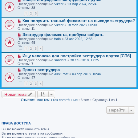
Последнее сообщение
Vikent
«
13 мар 2024, 22:24
Ответы:
38
1
2
3
Как получить точный филамент на выходе экструдера?
Последнее сообщение
Vikent
«
18 фев 2023, 00:30
Ответы:
11
Экструдер филамента, пробуем собрать
Последнее сообщение
fsdb
«
23 авг 2022, 12:56
Ответы:
48
1
2
3
4
Ищу человека для постройки экструдера прутка [СПб]
Последнее сообщение
sanders
«
30 сен 2018, 17:25
Ответы:
7
Проект экструдера
Последнее сообщение
Alex Post
«
03 апр 2018, 10:44
Ответы:
47
1
2
3
4
Новая тема
Отметить все темы как прочтённые
• 6 тем • Страница
1
из
1
Перейти
ПРАВА ДОСТУПА
Вы
не можете
начинать темы
Вы
не можете
отвечать на сообщения
Вы
не можете
редактировать свои сообщения