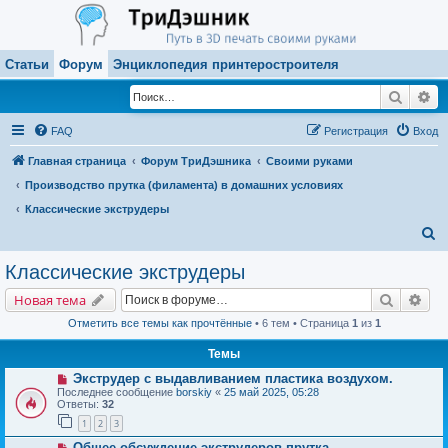
Статьи
Форум
Энциклопедия принтеростроителя
Поиск
Ра
FAQ
Регистрация
Вход
Главная страница
Форум ТриДэшника
Своими руками
Производство прутка (филамента) в домашних условиях
Классические экструдеры
П
о
Классические экструдеры
и
Поиск
Рас
Новая тема
с
Отметить все темы как прочтённые
• 6 тем • Страница
1
из
1
к
Темы
Экструдер с выдавливанием пластика воздухом.
Последнее сообщение
borskiy
«
25 май 2025, 05:28
Ответы:
32
1
2
3
Общее обсуждение экструдеров прутка