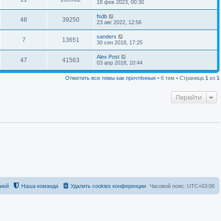
18 фев 2023, 00:30
fsdb
48
39250
23 авг 2022, 12:56
sanders
7
13651
30 сен 2018, 17:25
Alex Post
47
41563
03 апр 2018, 10:44
Отметить все темы как прочтённые
• 6 тем • Страница
1
из
1
Перейти
цией
Наша команда
Удалить cookies конференции
Часовой пояс:
UTC+03:00