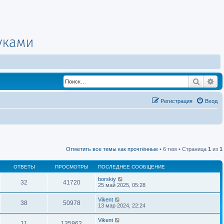
Поиск
Ра
Регистрация
Вход
Отметить все темы как прочтённые
• 6 тем • Страница
1
из
1
ОТВЕТЫ
ПРОСМОТРЫ
ПОСЛЕДНЕЕ СООБЩЕНИЕ
borskiy
32
41720
25 май 2025, 05:28
Vikent
38
50978
13 мар 2024, 22:24
Vikent
11
135962