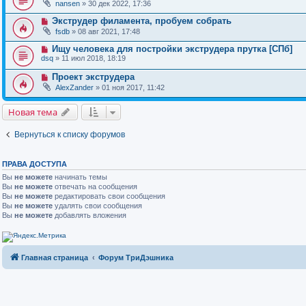
nansen
» 30 дек 2022, 17:36
Экструдер филамента, пробуем собрать
fsdb
» 08 авг 2021, 17:48
Ищу человека для постройки экструдера прутка [СПб]
dsq
» 11 июл 2018, 18:19
Проект экструдера
AlexZander
» 01 ноя 2017, 11:42
Новая тема
Вернуться к списку форумов
ПРАВА ДОСТУПА
Вы
не можете
начинать темы
Вы
не можете
отвечать на сообщения
Вы
не можете
редактировать свои сообщения
Вы
не можете
удалять свои сообщения
Вы
не можете
добавлять вложения
Главная страница
Форум ТриДэшника