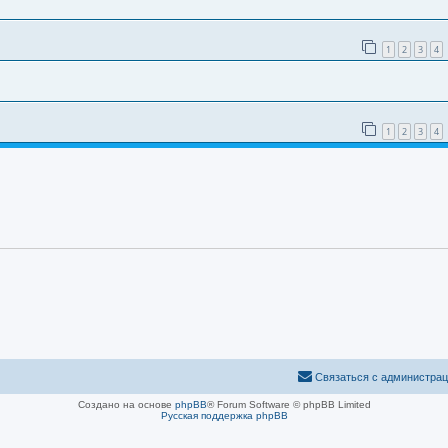
1
2
3
4
1
2
3
4
Связаться с администра
Создано на основе
phpBB
® Forum Software © phpBB Limited
Русская поддержка phpBB