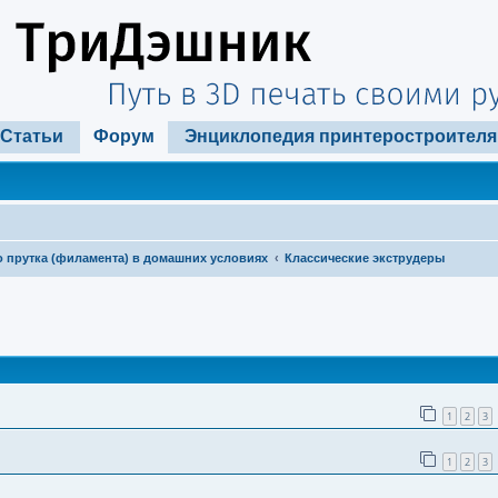
Статьи
Форум
Энциклопедия принтеростроителя
 прутка (филамента) в домашних условиях
Классические экструдеры
ширенный поиск
1
2
3
1
2
3