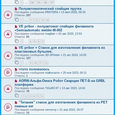
1
134
135
136
137
…
Полуавтоматический спайщик прутка
Последнее сообщение
PANTERA
«
13 июл 2026, 00:33
Ответы:
207
1
11
12
13
14
…
VE pribor - полуавтомат спайщик филамента
«Semiautomatic welder-M-002
Последнее сообщение
magfaer
«
01 авг 2025, 13:53
Ответы:
93
1
4
5
6
7
…
VE pribor + Станок для изготовления филамента из
пластиковых бутылок.
Последнее сообщение
3D-SPrinter
«
21 окт 2024, 14:05
Ответы:
167
1
9
10
11
12
…
чтото поломалось
Последнее сообщение
stalkerazov
«
20 ноя 2023, 00:11
Ответы:
1
AORW-Альфа-Омега Робот Сварщик ПЕТ-Б на GRBL
платформе
Последнее сообщение
TiGeRC4T
«
13 авг 2023, 14:42
Ответы:
78
1
2
3
4
5
6
"Титаник" cтанок для изготвления филамента из PET
пивных кег
Последнее сообщение
serverxp
«
21 апр 2023, 18:37
Ответы:
10