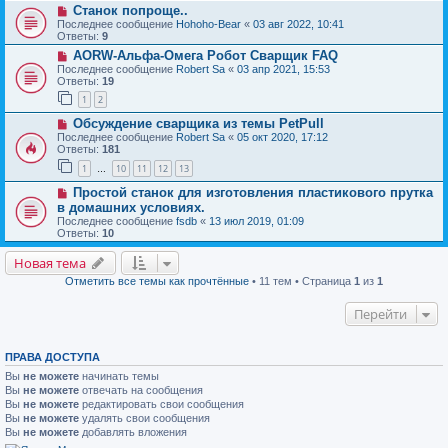
Станок попроще..
Последнее сообщение
Hohoho-Bear
«
03 авг 2022, 10:41
Ответы:
9
AORW-Альфа-Омега Робот Сварщик FAQ
Последнее сообщение
Robert Sa
«
03 апр 2021, 15:53
Ответы:
19
1
2
Обсуждение сварщика из темы PetPull
Последнее сообщение
Robert Sa
«
05 окт 2020, 17:12
Ответы:
181
1
10
11
12
13
…
Простой станок для изготовления пластикового прутка
в домашних условиях.
Последнее сообщение
fsdb
«
13 июл 2019, 01:09
Ответы:
10
Новая тема
Отметить все темы как прочтённые
• 11 тем • Страница
1
из
1
Перейти
ПРАВА ДОСТУПА
Вы
не можете
начинать темы
Вы
не можете
отвечать на сообщения
Вы
не можете
редактировать свои сообщения
Вы
не можете
удалять свои сообщения
Вы
не можете
добавлять вложения