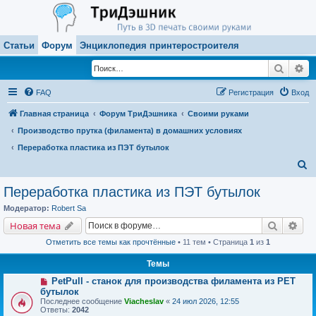
Статьи
Форум
Энциклопедия принтеростроителя
Поиск
Ра
FAQ
Регистрация
Вход
Главная страница
Форум ТриДэшника
Своими руками
Производство прутка (филамента) в домашних условиях
Переработка пластика из ПЭТ бутылок
П
о
Переработка пластика из ПЭТ бутылок
и
Модератор:
Robert Sa
с
Поиск
Рас
Новая тема
к
Отметить все темы как прочтённые
• 11 тем • Страница
1
из
1
Темы
PetPull - cтанок для производства филамента из PET
бутылок
Последнее сообщение
Viacheslav
«
24 июл 2026, 12:55
Ответы:
2042