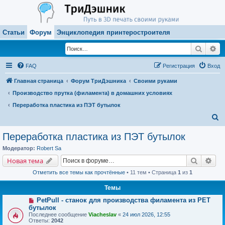
Статьи
Форум
Энциклопедия принтеростроителя
Поиск
Ра
FAQ
Регистрация
Вход
Главная страница
Форум ТриДэшника
Своими руками
Производство прутка (филамента) в домашних условиях
Переработка пластика из ПЭТ бутылок
П
о
Переработка пластика из ПЭТ бутылок
и
Модератор:
Robert Sa
с
Поиск
Рас
Новая тема
к
Отметить все темы как прочтённые
• 11 тем • Страница
1
из
1
Темы
PetPull - cтанок для производства филамента из PET
бутылок
Последнее сообщение
Viacheslav
«
24 июл 2026, 12:55
Ответы:
2042