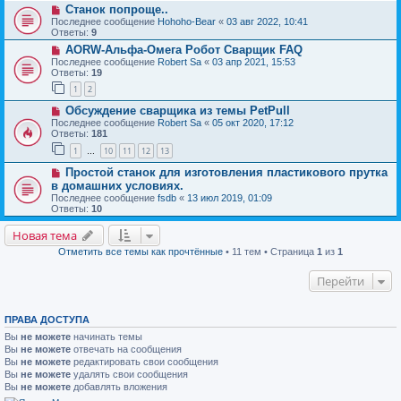
Станок попроще..
Последнее сообщение
Hohoho-Bear
«
03 авг 2022, 10:41
Ответы:
9
AORW-Альфа-Омега Робот Сварщик FAQ
Последнее сообщение
Robert Sa
«
03 апр 2021, 15:53
Ответы:
19
1
2
Обсуждение сварщика из темы PetPull
Последнее сообщение
Robert Sa
«
05 окт 2020, 17:12
Ответы:
181
1
10
11
12
13
…
Простой станок для изготовления пластикового прутка
в домашних условиях.
Последнее сообщение
fsdb
«
13 июл 2019, 01:09
Ответы:
10
Новая тема
Отметить все темы как прочтённые
• 11 тем • Страница
1
из
1
Перейти
ПРАВА ДОСТУПА
Вы
не можете
начинать темы
Вы
не можете
отвечать на сообщения
Вы
не можете
редактировать свои сообщения
Вы
не можете
удалять свои сообщения
Вы
не можете
добавлять вложения