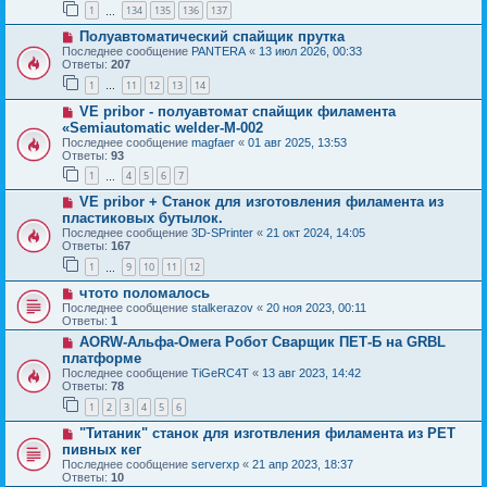
1
134
135
136
137
…
Полуавтоматический спайщик прутка
Последнее сообщение
PANTERA
«
13 июл 2026, 00:33
Ответы:
207
1
11
12
13
14
…
VE pribor - полуавтомат спайщик филамента
«Semiautomatic welder-M-002
Последнее сообщение
magfaer
«
01 авг 2025, 13:53
Ответы:
93
1
4
5
6
7
…
VE pribor + Станок для изготовления филамента из
пластиковых бутылок.
Последнее сообщение
3D-SPrinter
«
21 окт 2024, 14:05
Ответы:
167
1
9
10
11
12
…
чтото поломалось
Последнее сообщение
stalkerazov
«
20 ноя 2023, 00:11
Ответы:
1
AORW-Альфа-Омега Робот Сварщик ПЕТ-Б на GRBL
платформе
Последнее сообщение
TiGeRC4T
«
13 авг 2023, 14:42
Ответы:
78
1
2
3
4
5
6
"Титаник" cтанок для изготвления филамента из PET
пивных кег
Последнее сообщение
serverxp
«
21 апр 2023, 18:37
Ответы:
10