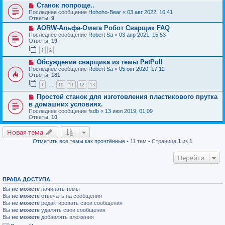
Станок попроще..
Последнее сообщение
Hohoho-Bear
«
03 авг 2022, 10:41
Ответы:
9
AORW-Альфа-Омега Робот Сварщик FAQ
Последнее сообщение
Robert Sa
«
03 апр 2021, 15:53
Ответы:
19
1
2
Обсуждение сварщика из темы PetPull
Последнее сообщение
Robert Sa
«
05 окт 2020, 17:12
Ответы:
181
1
10
11
12
13
…
Простой станок для изготовления пластикового прутка
в домашних условиях.
Последнее сообщение
fsdb
«
13 июл 2019, 01:09
Ответы:
10
Новая тема
Отметить все темы как прочтённые
• 11 тем • Страница
1
из
1
Перейти
ПРАВА ДОСТУПА
Вы
не можете
начинать темы
Вы
не можете
отвечать на сообщения
Вы
не можете
редактировать свои сообщения
Вы
не можете
удалять свои сообщения
Вы
не можете
добавлять вложения