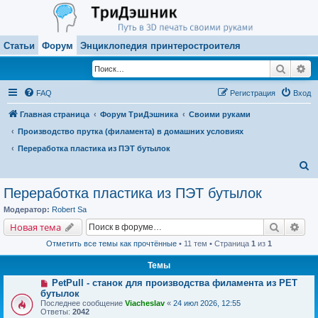
Статьи
Форум
Энциклопедия принтеростроителя
Поиск
Ра
FAQ
Регистрация
Вход
Главная страница
Форум ТриДэшника
Своими руками
Производство прутка (филамента) в домашних условиях
Переработка пластика из ПЭТ бутылок
П
о
Переработка пластика из ПЭТ бутылок
и
Модератор:
Robert Sa
с
Поиск
Рас
Новая тема
к
Отметить все темы как прочтённые
• 11 тем • Страница
1
из
1
Темы
PetPull - cтанок для производства филамента из PET
бутылок
Последнее сообщение
Viacheslav
«
24 июл 2026, 12:55
Ответы:
2042