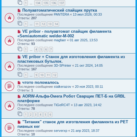
1
134
135
136
137
…
Полуавтоматический спайщик прутка
Последнее сообщение
PANTERA
«
13 июл 2026, 00:33
Ответы:
207
1
11
12
13
14
…
VE pribor - полуавтомат спайщик филамента
«Semiautomatic welder-M-002
Последнее сообщение
magfaer
«
01 авг 2025, 13:53
Ответы:
93
1
4
5
6
7
…
VE pribor + Станок для изготовления филамента из
пластиковых бутылок.
Последнее сообщение
3D-SPrinter
«
21 окт 2024, 14:05
Ответы:
167
1
9
10
11
12
…
чтото поломалось
Последнее сообщение
stalkerazov
«
20 ноя 2023, 00:11
Ответы:
1
AORW-Альфа-Омега Робот Сварщик ПЕТ-Б на GRBL
платформе
Последнее сообщение
TiGeRC4T
«
13 авг 2023, 14:42
Ответы:
78
1
2
3
4
5
6
"Титаник" cтанок для изготвления филамента из PET
пивных кег
Последнее сообщение
serverxp
«
21 апр 2023, 18:37
Ответы:
10