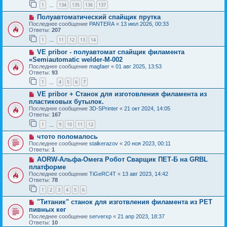
1
134
135
136
137
…
Полуавтоматический спайщик прутка
Последнее сообщение
PANTERA
«
13 июл 2026, 00:33
Ответы:
207
1
11
12
13
14
…
VE pribor - полуавтомат спайщик филамента
«Semiautomatic welder-M-002
Последнее сообщение
magfaer
«
01 авг 2025, 13:53
Ответы:
93
1
4
5
6
7
…
VE pribor + Станок для изготовления филамента из
пластиковых бутылок.
Последнее сообщение
3D-SPrinter
«
21 окт 2024, 14:05
Ответы:
167
1
9
10
11
12
…
чтото поломалось
Последнее сообщение
stalkerazov
«
20 ноя 2023, 00:11
Ответы:
1
AORW-Альфа-Омега Робот Сварщик ПЕТ-Б на GRBL
платформе
Последнее сообщение
TiGeRC4T
«
13 авг 2023, 14:42
Ответы:
78
1
2
3
4
5
6
"Титаник" cтанок для изготвления филамента из PET
пивных кег
Последнее сообщение
serverxp
«
21 апр 2023, 18:37
Ответы:
10