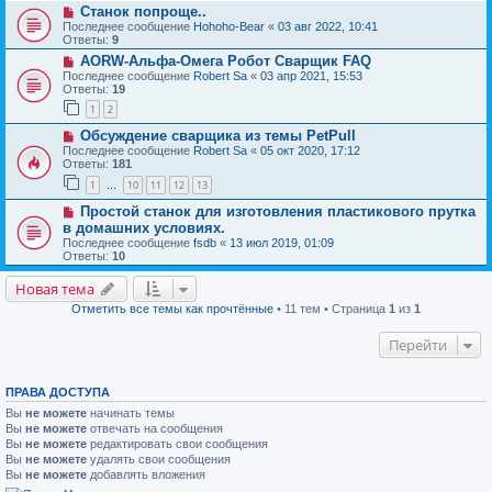
Станок попроще..
Последнее сообщение
Hohoho-Bear
«
03 авг 2022, 10:41
Ответы:
9
AORW-Альфа-Омега Робот Сварщик FAQ
Последнее сообщение
Robert Sa
«
03 апр 2021, 15:53
Ответы:
19
1
2
Обсуждение сварщика из темы PetPull
Последнее сообщение
Robert Sa
«
05 окт 2020, 17:12
Ответы:
181
1
10
11
12
13
…
Простой станок для изготовления пластикового прутка
в домашних условиях.
Последнее сообщение
fsdb
«
13 июл 2019, 01:09
Ответы:
10
Новая тема
Отметить все темы как прочтённые
• 11 тем • Страница
1
из
1
Перейти
ПРАВА ДОСТУПА
Вы
не можете
начинать темы
Вы
не можете
отвечать на сообщения
Вы
не можете
редактировать свои сообщения
Вы
не можете
удалять свои сообщения
Вы
не можете
добавлять вложения