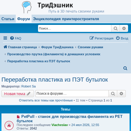
Статьи
Форум
Энциклопедия принтеростроителя
Поиск
Ра
FAQ
Регистрация
Вход
Главная страница
Форум ТриДэшника
Своими руками
Производство прутка (филамента) в домашних условиях
Переработка пластика из ПЭТ бутылок
П
о
Переработка пластика из ПЭТ бутылок
и
Модератор:
Robert Sa
с
Поиск
Рас
Новая тема
к
Отметить все темы как прочтённые
• 11 тем • Страница
1
из
1
Темы
PetPull - cтанок для производства филамента из PET
бутылок
Последнее сообщение
Viacheslav
«
24 июл 2026, 12:55
Ответы:
2042