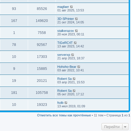
magfaer
93
85526
01 авг 2025, 13:53
3D-SPrinter
167
149620
21 окт 2024, 14:05
stalkerazov
1
7558
20 ноя 2023, 00:11
TiGeRC4T
78
92567
13 авг 2023, 14:42
serverxp
10
17303
21 апр 2023, 18:37
Hohoho-Bear
9
15885
03 авг 2022, 10:41
Robert Sa
19
20121
03 апр 2021, 15:53
Robert Sa
181
105758
05 окт 2020, 17:12
fsdb
10
19323
13 июл 2019, 01:09
Отметить все темы как прочтённые
• 11 тем • Страница
1
из
1
Перейти