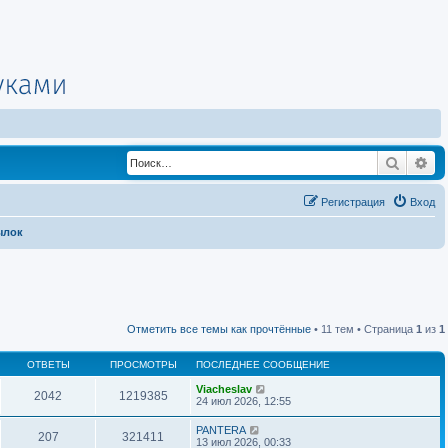
Поиск
Ра
Регистрация
Вход
ылок
Отметить все темы как прочтённые
• 11 тем • Страница
1
из
1
ОТВЕТЫ
ПРОСМОТРЫ
ПОСЛЕДНЕЕ СООБЩЕНИЕ
Viacheslav
2042
1219385
24 июл 2026, 12:55
PANTERA
207
321411
13 июл 2026, 00:33