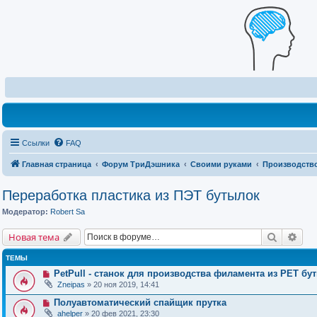
Ссылки
FAQ
Главная страница
Форум ТриДэшника
Своими руками
Производство
Переработка пластика из ПЭТ бутылок
Модератор:
Robert Sa
Поиск
Рас
Новая тема
ТЕМЫ
PetPull - cтанок для производства филамента из PET бу
Zneipas
» 20 ноя 2019, 14:41
Полуавтоматический спайщик прутка
ahelper
» 20 фев 2021, 23:30