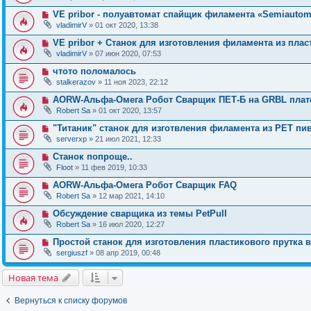
VE pribor - полуавтомат спайщик филамента «Semiautoma
vladimirV
» 01 окт 2020, 13:38
VE pribor + Станок для изготовления филамента из пла
vladimirV
» 07 июн 2020, 07:53
чтото поломалось
stalkerazov
» 11 ноя 2023, 22:12
AORW-Альфа-Омега Робот Сварщик ПЕТ-Б на GRBL пла
Robert Sa
» 01 окт 2020, 13:57
"Титаник" cтанок для изготвления филамента из PET пи
serverxp
» 21 июл 2021, 12:33
Станок попроще..
Floot
» 11 фев 2019, 10:33
AORW-Альфа-Омега Робот Сварщик FAQ
Robert Sa
» 12 мар 2021, 14:10
Обсуждение сварщика из темы PetPull
Robert Sa
» 16 июл 2020, 12:27
Простой станок для изготовления пластикового прутка 
sergiuszf
» 08 апр 2019, 00:48
Новая тема
Вернуться к списку форумов