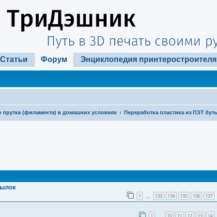
Статьи
Форум
Энциклопедия принтеростроителя
 прутка (филамента) в домашних условиях
Переработка пластика из ПЭТ бут
ширенный поиск
тылок
1
133
134
135
136
137
…
1
10
11
12
13
14
…