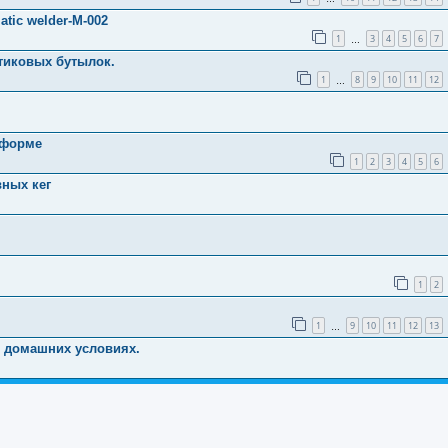
tic welder-M-002
1
3
4
5
6
7
…
стиковых бутылок.
1
8
9
10
11
12
…
тформе
1
2
3
4
5
6
вных кег
1
2
1
9
10
11
12
13
…
в домашних условиях.