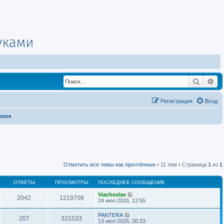
Поиск
Ра
Регистрация
Вход
ылок
Отметить все темы как прочтённые
• 11 тем • Страница
1
из
1
ОТВЕТЫ
ПРОСМОТРЫ
ПОСЛЕДНЕЕ СООБЩЕНИЕ
Viacheslav
2042
1219708
24 июл 2026, 12:55
PANTERA
207
321533
13 июл 2026, 00:33