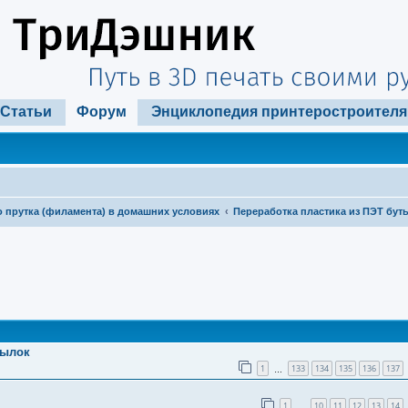
Статьи
Форум
Энциклопедия принтеростроителя
 прутка (филамента) в домашних условиях
Переработка пластика из ПЭТ бут
ширенный поиск
тылок
1
133
134
135
136
137
…
1
10
11
12
13
14
…