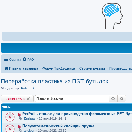
Ссылки
FAQ
Главная страница
Форум ТриДэшника
Своими руками
Производство
Переработка пластика из ПЭТ бутылок
Модератор:
Robert Sa
Поиск
Рас
Новая тема
ТЕМЫ
PetPull - cтанок для производства филамента из PET бу
Zneipas
» 20 ноя 2019, 14:41
Полуавтоматический спайщик прутка
ahelper
» 20 фев 2021, 23:30