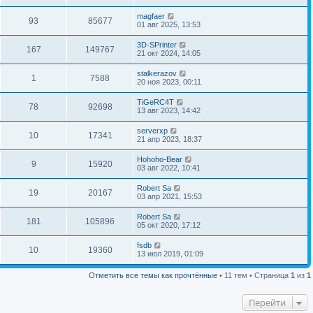
magfaer
93
85677
01 авг 2025, 13:53
3D-SPrinter
167
149767
21 окт 2024, 14:05
stalkerazov
1
7588
20 ноя 2023, 00:11
TiGeRC4T
78
92698
13 авг 2023, 14:42
serverxp
10
17341
21 апр 2023, 18:37
Hohoho-Bear
9
15920
03 авг 2022, 10:41
Robert Sa
19
20167
03 апр 2021, 15:53
Robert Sa
181
105896
05 окт 2020, 17:12
fsdb
10
19360
13 июл 2019, 01:09
Отметить все темы как прочтённые
• 11 тем • Страница
1
из
1
Перейти