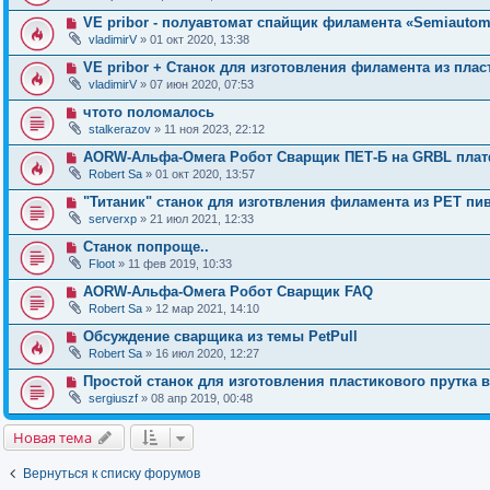
VE pribor - полуавтомат спайщик филамента «Semiautoma
vladimirV
» 01 окт 2020, 13:38
VE pribor + Станок для изготовления филамента из пла
vladimirV
» 07 июн 2020, 07:53
чтото поломалось
stalkerazov
» 11 ноя 2023, 22:12
AORW-Альфа-Омега Робот Сварщик ПЕТ-Б на GRBL пла
Robert Sa
» 01 окт 2020, 13:57
"Титаник" cтанок для изготвления филамента из PET пи
serverxp
» 21 июл 2021, 12:33
Станок попроще..
Floot
» 11 фев 2019, 10:33
AORW-Альфа-Омега Робот Сварщик FAQ
Robert Sa
» 12 мар 2021, 14:10
Обсуждение сварщика из темы PetPull
Robert Sa
» 16 июл 2020, 12:27
Простой станок для изготовления пластикового прутка 
sergiuszf
» 08 апр 2019, 00:48
Новая тема
Вернуться к списку форумов