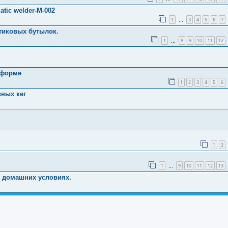
tic welder-M-002
1
3
4
5
6
7
…
стиковых бутылок.
1
8
9
10
11
12
…
тформе
1
2
3
4
5
6
вных кег
1
2
1
9
10
11
12
13
…
в домашних условиях.