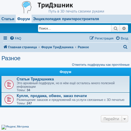
Статьи
Форум
Энциклопедия принтеростроителя
Поиск
Ра
FAQ
Регистрация
Вход
П
Главная страница
Форум ТриДэшника
Разное
о
Разное
и
Отметить подфорумы как прочтённые
с
Форум
к
Статьи Тридэшника
Это архивный подфорум, но в нём ещё осталось много полезной
информации
Темы:
34
Купля, продажа, обмен, заказ печати
Размещение заказов и предложений на услуги связанные с 3D печатью
Темы:
247
Перейти