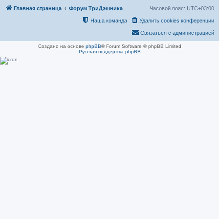
Главная страница
Форум ТриДэшника
Часовой пояс:
UTC+03:00
Наша команда
Удалить cookies конференции
Связаться с администрацией
Создано на основе
phpBB
® Forum Software © phpBB Limited
Русская поддержка phpBB