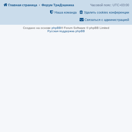
Главная страница
Форум ТриДэшника
Часовой пояс:
UTC+03:00
Наша команда
Удалить cookies конференции
Связаться с администрацией
Создано на основе
phpBB
® Forum Software © phpBB Limited
Русская поддержка phpBB