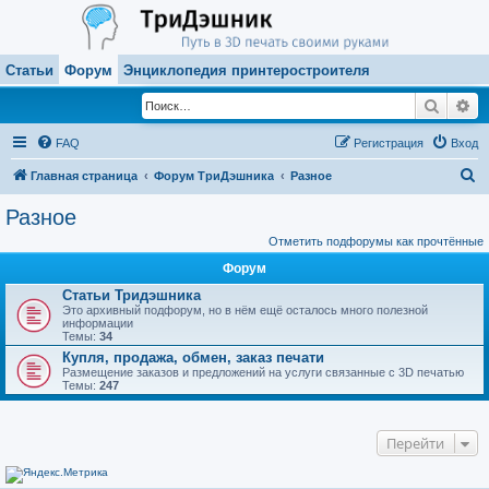
Статьи
Форум
Энциклопедия принтеростроителя
Поиск
Ра
FAQ
Регистрация
Вход
П
Главная страница
Форум ТриДэшника
Разное
о
Разное
и
Отметить подфорумы как прочтённые
с
Форум
к
Статьи Тридэшника
Это архивный подфорум, но в нём ещё осталось много полезной
информации
Темы:
34
Купля, продажа, обмен, заказ печати
Размещение заказов и предложений на услуги связанные с 3D печатью
Темы:
247
Перейти