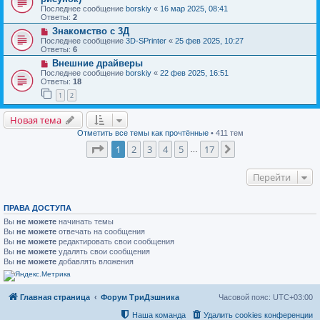
Последнее сообщение
borskiy
«
16 мар 2025, 08:41
Ответы:
2
Знакомство с 3Д
Последнее сообщение
3D-SPrinter
«
25 фев 2025, 10:27
Ответы:
6
Внешние драйверы
Последнее сообщение
borskiy
«
22 фев 2025, 16:51
Ответы:
18
1
2
Новая тема
Отметить все темы как прочтённые
• 411 тем
Страница
1
из
17
1
2
3
4
5
17
След.
…
Перейти
ПРАВА ДОСТУПА
Вы
не можете
начинать темы
Вы
не можете
отвечать на сообщения
Вы
не можете
редактировать свои сообщения
Вы
не можете
удалять свои сообщения
Вы
не можете
добавлять вложения
Главная страница
Форум ТриДэшника
Часовой пояс:
UTC+03:00
Наша команда
Удалить cookies конференции