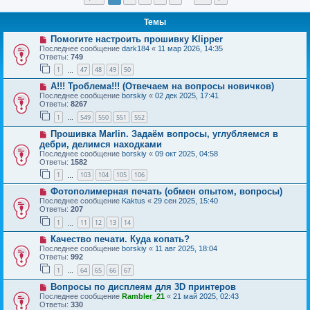
Темы
Помогите настроить прошивку Klipper
Последнее сообщение
dark184
«
11 мар 2026, 14:35
Ответы:
749
1
47
48
49
50
…
А!!! Троблема!!! (Отвечаем на вопросы новичков)
Последнее сообщение
borskiy
«
02 дек 2025, 17:41
Ответы:
8267
1
549
550
551
552
…
Прошивка Marlin. Задаём вопросы, углубляемся в
дебри, делимся находками
Последнее сообщение
borskiy
«
09 окт 2025, 04:58
Ответы:
1582
1
103
104
105
106
…
Фотополимерная печать (обмен опытом, вопросы)
Последнее сообщение
Kaktus
«
29 сен 2025, 15:40
Ответы:
207
1
11
12
13
14
…
Качество печати. Куда копать?
Последнее сообщение
borskiy
«
11 авг 2025, 18:04
Ответы:
992
1
64
65
66
67
…
Вопросы по дисплеям для 3D принтеров
Последнее сообщение
Rambler_21
«
21 май 2025, 02:43
Ответы:
330