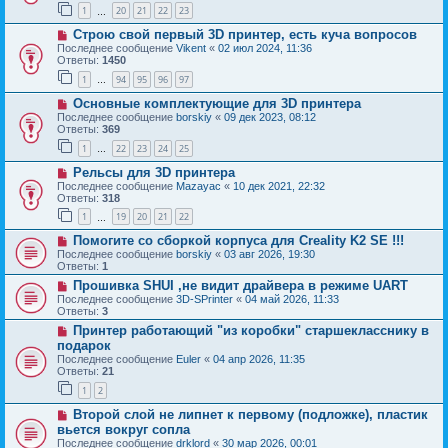
1
20
21
22
23
…
Строю свой первый 3D принтер, есть куча вопросов
Последнее сообщение
Vikent
«
02 июл 2024, 11:36
Ответы:
1450
1
94
95
96
97
…
Основные комплектующие для 3D принтера
Последнее сообщение
borskiy
«
09 дек 2023, 08:12
Ответы:
369
1
22
23
24
25
…
Рельсы для 3D принтера
Последнее сообщение
Mazayac
«
10 дек 2021, 22:32
Ответы:
318
1
19
20
21
22
…
Помогите со сборкой корпуса для Creality K2 SE !!!
Последнее сообщение
borskiy
«
03 авг 2026, 19:30
Ответы:
1
Прошивка SHUI ,не видит драйвера в режиме UART
Последнее сообщение
3D-SPrinter
«
04 май 2026, 11:33
Ответы:
3
Принтер работающий "из коробки" старшекласснику в
подарок
Последнее сообщение
Euler
«
04 апр 2026, 11:35
Ответы:
21
1
2
Второй слой не липнет к первому (подложке), пластик
вьется вокруг сопла
Последнее сообщение
drklord
«
30 мар 2026, 00:01