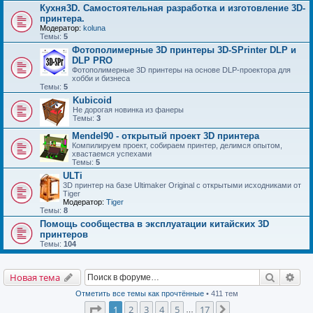
Кухня3D. Самостоятельная разработка и изготовление 3D-
принтера.
Модератор:
koluna
Темы:
5
Фотополимерные 3D принтеры 3D-SPrinter DLP и
DLP PRO
Фотополимерные 3D принтеры на основе DLP-проектора для
хобби и бизнеса
Темы:
5
Kubicoid
Не дорогая новинка из фанеры
Темы:
3
Mendel90 - открытый проект 3D принтера
Компилируем проект, собираем принтер, делимся опытом,
хвастаемся успехами
Темы:
5
ULTi
3D принтер на базе Ultimaker Original с открытыми исходниками от
Tiger
Модератор:
Tiger
Темы:
8
Помощь сообщества в эксплуатации китайских 3D
принтеров
Темы:
104
Поиск
Рас
Новая тема
Отметить все темы как прочтённые
• 411 тем
Страница
1
из
17
1
2
3
4
5
17
След.
…