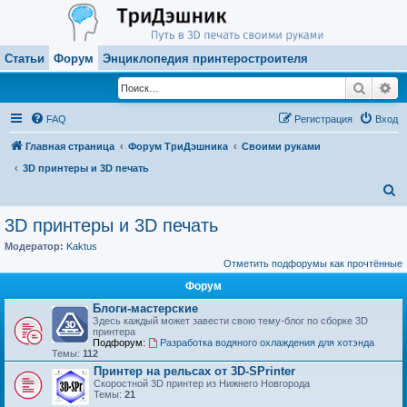
Статьи
Форум
Энциклопедия принтеростроителя
Поиск
Ра
FAQ
Регистрация
Вход
Главная страница
Форум ТриДэшника
Своими руками
3D принтеры и 3D печать
П
о
3D принтеры и 3D печать
и
Модератор:
Kaktus
с
Отметить подфорумы как прочтённые
к
Форум
Блоги-мастерские
Здесь каждый может завести свою тему-блог по сборке 3D
принтера
Подфорум:
Разработка водяного охлаждения для хотэнда
Темы:
112
Принтер на рельсах от 3D-SPrinter
Скоростной 3D принтер из Нижнего Новгорода
Темы:
21