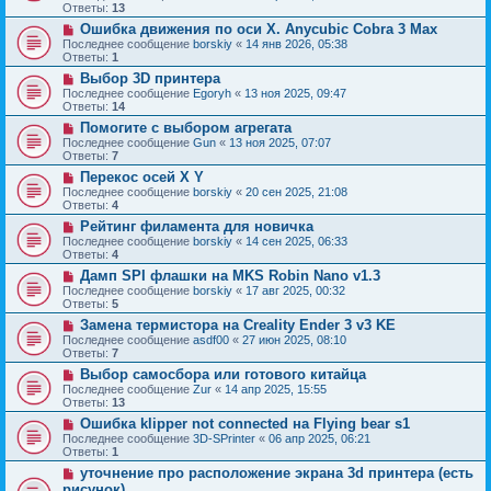
Ответы:
13
Ошибка движения по оси Х. Anycubic Cobra 3 Max
Последнее сообщение
borskiy
«
14 янв 2026, 05:38
Ответы:
1
Выбор 3D принтера
Последнее сообщение
Egoryh
«
13 ноя 2025, 09:47
Ответы:
14
Помогите с выбором агрегата
Последнее сообщение
Gun
«
13 ноя 2025, 07:07
Ответы:
7
Перекос осей X Y
Последнее сообщение
borskiy
«
20 сен 2025, 21:08
Ответы:
4
Рейтинг филамента для новичка
Последнее сообщение
borskiy
«
14 сен 2025, 06:33
Ответы:
4
Дамп SPI флашки на MKS Robin Nano v1.3
Последнее сообщение
borskiy
«
17 авг 2025, 00:32
Ответы:
5
Замена термистора на Creality Ender 3 v3 KE
Последнее сообщение
asdf00
«
27 июн 2025, 08:10
Ответы:
7
Выбор самосбора или готового китайца
Последнее сообщение
Zur
«
14 апр 2025, 15:55
Ответы:
13
Ошибка klipper not connected на Flying bear s1
Последнее сообщение
3D-SPrinter
«
06 апр 2025, 06:21
Ответы:
1
уточнение про расположение экрана 3d принтера (есть
рисунок)