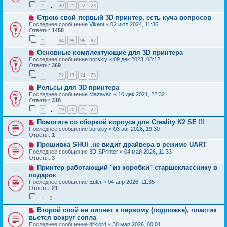
1
20
21
22
23
…
Строю свой первый 3D принтер, есть куча вопросов
Последнее сообщение
Vikent
«
02 июл 2024, 11:36
Ответы:
1450
1
94
95
96
97
…
Основные комплектующие для 3D принтера
Последнее сообщение
borskiy
«
09 дек 2023, 08:12
Ответы:
369
1
22
23
24
25
…
Рельсы для 3D принтера
Последнее сообщение
Mazayac
«
10 дек 2021, 22:32
Ответы:
318
1
19
20
21
22
…
Помогите со сборкой корпуса для Creality K2 SE !!!
Последнее сообщение
borskiy
«
03 авг 2026, 19:30
Ответы:
1
Прошивка SHUI ,не видит драйвера в режиме UART
Последнее сообщение
3D-SPrinter
«
04 май 2026, 11:33
Ответы:
3
Принтер работающий "из коробки" старшекласснику в
подарок
Последнее сообщение
Euler
«
04 апр 2026, 11:35
Ответы:
21
1
2
Второй слой не липнет к первому (подложке), пластик
вьется вокруг сопла
Последнее сообщение
drklord
«
30 мар 2026, 00:01