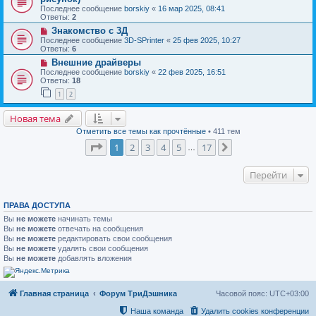
Последнее сообщение
borskiy
«
16 мар 2025, 08:41
Ответы:
2
Знакомство с 3Д
Последнее сообщение
3D-SPrinter
«
25 фев 2025, 10:27
Ответы:
6
Внешние драйверы
Последнее сообщение
borskiy
«
22 фев 2025, 16:51
Ответы:
18
1
2
Новая тема
Отметить все темы как прочтённые
• 411 тем
Страница
1
из
17
1
2
3
4
5
17
След.
…
Перейти
ПРАВА ДОСТУПА
Вы
не можете
начинать темы
Вы
не можете
отвечать на сообщения
Вы
не можете
редактировать свои сообщения
Вы
не можете
удалять свои сообщения
Вы
не можете
добавлять вложения
Главная страница
Форум ТриДэшника
Часовой пояс:
UTC+03:00
Наша команда
Удалить cookies конференции