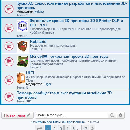
Кухня3D. Самостоятельная разработка и изготовление 3D-
принтера.
Модератор:
koluna
Темы:
5
Фотополимерные 3D принтеры 3D-SPrinter DLP и
DLP PRO
Фотополимерные 3D принтеры на основе DLP-проектора для
хобби и бизнеса
Темы:
5
Kubicoid
Не дорогая новинка из фанеры
Темы:
3
Mendel90 - открытый проект 3D принтера
Компилируем проект, собираем принтер, делимся опытом,
хвастаемся успехами
Темы:
5
ULTi
3D принтер на базе Ultimaker Original с открытыми исходниками от
Tiger
Модератор:
Tiger
Темы:
8
Помощь сообщества в эксплуатации китайских 3D
принтеров
Темы:
104
Поиск
Рас
Новая тема
Отметить все темы как прочтённые
• 411 тем
Страница
1
из
17
1
2
3
4
5
17
След.
…