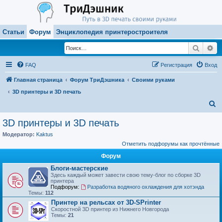
Статьи
Форум
Энциклопедия принтеростроителя
Поиск
Ра
FAQ
Регистрация
Вход
Главная страница
Форум ТриДэшника
Своими руками
3D принтеры и 3D печать
П
о
3D принтеры и 3D печать
и
Модератор:
Kaktus
с
Отметить подфорумы как прочтённые
к
Форум
Блоги-мастерские
Здесь каждый может завести свою тему-блог по сборке 3D
принтера
Подфорум:
Разработка водяного охлаждения для хотэнда
Темы:
112
Принтер на рельсах от 3D-SPrinter
Скоростной 3D принтер из Нижнего Новгорода
Темы:
21