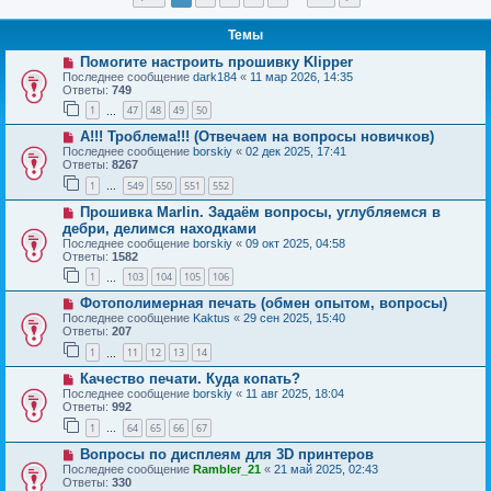
Темы
Помогите настроить прошивку Klipper
Последнее сообщение
dark184
«
11 мар 2026, 14:35
Ответы:
749
1
47
48
49
50
…
А!!! Троблема!!! (Отвечаем на вопросы новичков)
Последнее сообщение
borskiy
«
02 дек 2025, 17:41
Ответы:
8267
1
549
550
551
552
…
Прошивка Marlin. Задаём вопросы, углубляемся в
дебри, делимся находками
Последнее сообщение
borskiy
«
09 окт 2025, 04:58
Ответы:
1582
1
103
104
105
106
…
Фотополимерная печать (обмен опытом, вопросы)
Последнее сообщение
Kaktus
«
29 сен 2025, 15:40
Ответы:
207
1
11
12
13
14
…
Качество печати. Куда копать?
Последнее сообщение
borskiy
«
11 авг 2025, 18:04
Ответы:
992
1
64
65
66
67
…
Вопросы по дисплеям для 3D принтеров
Последнее сообщение
Rambler_21
«
21 май 2025, 02:43
Ответы:
330