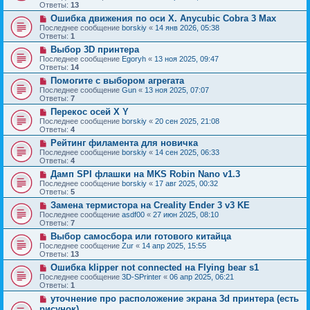
Ответы:
13
Ошибка движения по оси Х. Anycubic Cobra 3 Max
Последнее сообщение
borskiy
«
14 янв 2026, 05:38
Ответы:
1
Выбор 3D принтера
Последнее сообщение
Egoryh
«
13 ноя 2025, 09:47
Ответы:
14
Помогите с выбором агрегата
Последнее сообщение
Gun
«
13 ноя 2025, 07:07
Ответы:
7
Перекос осей X Y
Последнее сообщение
borskiy
«
20 сен 2025, 21:08
Ответы:
4
Рейтинг филамента для новичка
Последнее сообщение
borskiy
«
14 сен 2025, 06:33
Ответы:
4
Дамп SPI флашки на MKS Robin Nano v1.3
Последнее сообщение
borskiy
«
17 авг 2025, 00:32
Ответы:
5
Замена термистора на Creality Ender 3 v3 KE
Последнее сообщение
asdf00
«
27 июн 2025, 08:10
Ответы:
7
Выбор самосбора или готового китайца
Последнее сообщение
Zur
«
14 апр 2025, 15:55
Ответы:
13
Ошибка klipper not connected на Flying bear s1
Последнее сообщение
3D-SPrinter
«
06 апр 2025, 06:21
Ответы:
1
уточнение про расположение экрана 3d принтера (есть
рисунок)