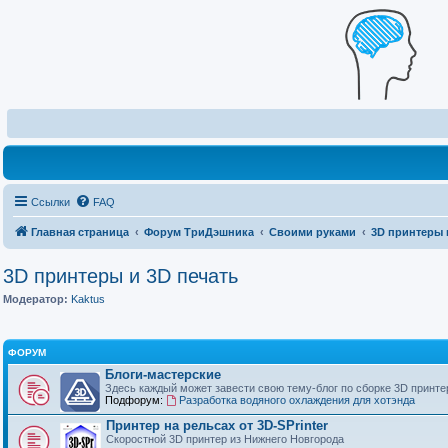
Ссылки
FAQ
Главная страница
Форум ТриДэшника
Своими руками
3D принтеры 
3D принтеры и 3D печать
Модератор:
Kaktus
ФОРУМ
Блоги-мастерские
Здесь каждый может завести свою тему-блог по сборке 3D принте
Подфорум:
Разработка водяного охлаждения для хотэнда
Принтер на рельсах от 3D-SPrinter
Скоростной 3D принтер из Нижнего Новгорода