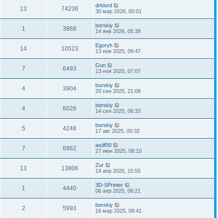
drklord
13
74236
30 мар 2026, 00:01
borskiy
1
3868
14 янв 2026, 05:38
Egoryh
14
10523
13 ноя 2025, 09:47
Gun
7
6493
13 ноя 2025, 07:07
borskiy
4
3904
20 сен 2025, 21:08
borskiy
4
6026
14 сен 2025, 06:33
borskiy
5
4248
17 авг 2025, 00:32
asdf00
7
6862
27 июн 2025, 08:10
Zur
13
13806
14 апр 2025, 15:55
3D-SPrinter
1
4440
06 апр 2025, 06:21
borskiy
2
5993
16 мар 2025, 08:41