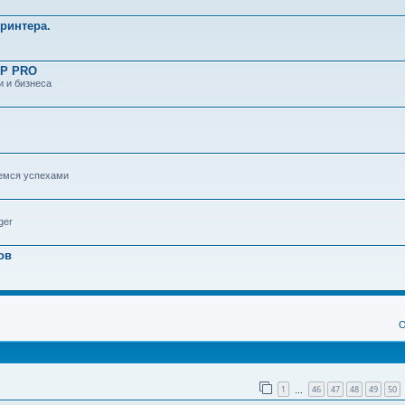
ринтера.
LP PRO
 и бизнеса
аемся успехами
ger
ов
ширенный поиск
О
1
46
47
48
49
50
…