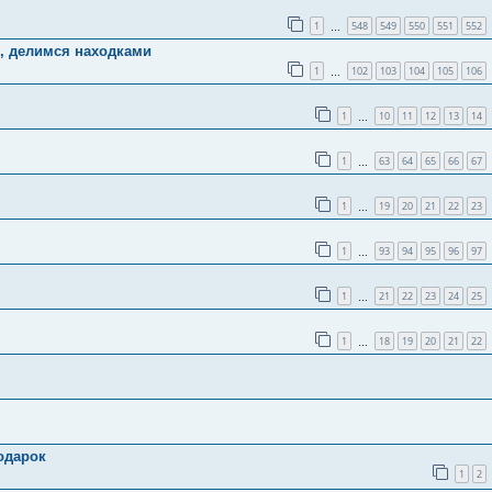
1
548
549
550
551
552
…
и, делимся находками
1
102
103
104
105
106
…
1
10
11
12
13
14
…
1
63
64
65
66
67
…
1
19
20
21
22
23
…
1
93
94
95
96
97
…
1
21
22
23
24
25
…
1
18
19
20
21
22
…
одарок
1
2