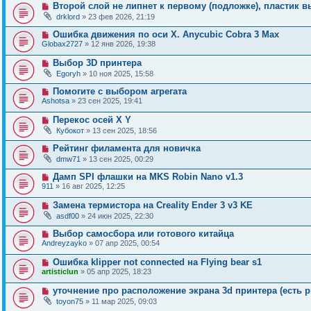
Второй слой не липнет к первому (подложке), пластик в
drklord
» 23 фев 2026, 21:19
Ошибка движения по оси Х. Anycubic Cobra 3 Max
Globax2727
» 12 янв 2026, 19:38
Выбор 3D принтера
Egoryh
» 10 ноя 2025, 15:58
Помогите с выбором агрегата
Ashotsa
» 23 сен 2025, 19:41
Перекос осей X Y
Кубокот
» 13 сен 2025, 18:56
Рейтинг филамента для новичка
dmw71
» 13 сен 2025, 00:29
Дамп SPI флашки на MKS Robin Nano v1.3
911
» 16 авг 2025, 12:25
Замена термистора на Creality Ender 3 v3 KE
asdf00
» 24 июн 2025, 22:30
Выбор самосбора или готового китайца
Andreyzayko
» 07 апр 2025, 00:54
Ошибка klipper not connected на Flying bear s1
artisticlun
» 05 апр 2025, 18:23
уточнение про расположение экрана 3d принтера (есть р
toyon75
» 11 мар 2025, 09:03