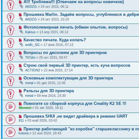
А!!! Троблема!!! (Отвечаем на вопросы новичков)
AKDZG
» 24 окт 2015, 06:11
Прошивка Marlin. Задаём вопросы, углубляемся в дебр
AKDZG
» 24 окт 2015, 10:19
Фотополимерная печать (обмен опытом, вопросы)
Kaktus
» 13 апр 2021, 06:12
Качество печати. Куда копать?
wolfs_SG
» 17 фев 2016, 07:13
Вопросы по дисплеям для 3D принтеров
707dm
» 25 окт 2015, 09:47
Строю свой первый 3D принтер, есть куча вопросов
ACTION2
» 22 янв 2016, 17:14
Основные комплектующие для 3D принтера
metal
» 01 дек 2015, 12:45
Рельсы для 3D принтера
metal
» 09 янв 2016, 23:30
Помогите со сборкой корпуса для Creality K2 SE !!!
Shomni
» 01 авг 2026, 18:11
Прошивка SHUI ,не видит драйвера в режиме UART
911
» 03 май 2026, 03:42
Принтер работающий "из коробки" старшекласснику в п
koluna
» 12 ноя 2024, 18:43