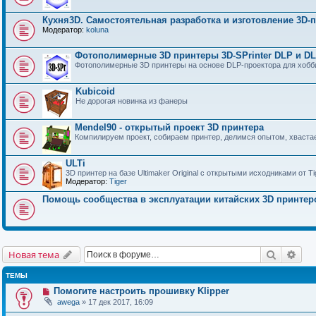
Кухня3D. Самостоятельная разработка и изготовление 3D-п
Модератор:
koluna
Фотополимерные 3D принтеры 3D-SPrinter DLP и D
Фотополимерные 3D принтеры на основе DLP-проектора для хобби
Kubicoid
Не дорогая новинка из фанеры
Mendel90 - открытый проект 3D принтера
Компилируем проект, собираем принтер, делимся опытом, хваст
ULTi
3D принтер на базе Ultimaker Original с открытыми исходниками от Ti
Модератор:
Tiger
Помощь сообщества в эксплуатации китайских 3D принтер
Поиск
Рас
Новая тема
ТЕМЫ
Помогите настроить прошивку Klipper
awega
» 17 дек 2017, 16:09