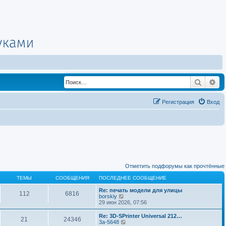
Поиск
Ра
Регистрация
Вход
Отметить подфорумы как прочтённые
ТЕМЫ
СООБЩЕНИЯ
ПОСЛЕДНЕЕ СООБЩЕНИЕ
Re: печать модели для улицы
112
6816
П
borskiy
е
29 июн 2026, 07:56
р
е
Re: 3D-SPrinter Universal 212…
21
24346
й
П
3a-5648
т