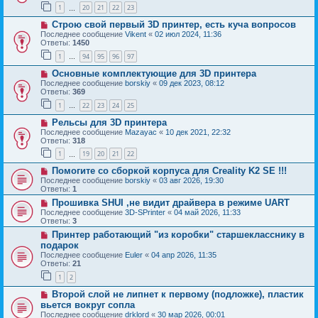
1
20
21
22
23
…
Строю свой первый 3D принтер, есть куча вопросов
Последнее сообщение
Vikent
«
02 июл 2024, 11:36
Ответы:
1450
1
94
95
96
97
…
Основные комплектующие для 3D принтера
Последнее сообщение
borskiy
«
09 дек 2023, 08:12
Ответы:
369
1
22
23
24
25
…
Рельсы для 3D принтера
Последнее сообщение
Mazayac
«
10 дек 2021, 22:32
Ответы:
318
1
19
20
21
22
…
Помогите со сборкой корпуса для Creality K2 SE !!!
Последнее сообщение
borskiy
«
03 авг 2026, 19:30
Ответы:
1
Прошивка SHUI ,не видит драйвера в режиме UART
Последнее сообщение
3D-SPrinter
«
04 май 2026, 11:33
Ответы:
3
Принтер работающий "из коробки" старшекласснику в
подарок
Последнее сообщение
Euler
«
04 апр 2026, 11:35
Ответы:
21
1
2
Второй слой не липнет к первому (подложке), пластик
вьется вокруг сопла
Последнее сообщение
drklord
«
30 мар 2026, 00:01