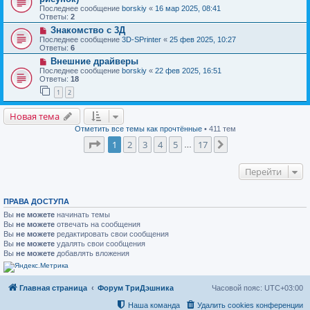
Последнее сообщение
borskiy
«
16 мар 2025, 08:41
Ответы:
2
Знакомство с 3Д
Последнее сообщение
3D-SPrinter
«
25 фев 2025, 10:27
Ответы:
6
Внешние драйверы
Последнее сообщение
borskiy
«
22 фев 2025, 16:51
Ответы:
18
1
2
Новая тема
Отметить все темы как прочтённые
• 411 тем
Страница
1
из
17
1
2
3
4
5
17
След.
…
Перейти
ПРАВА ДОСТУПА
Вы
не можете
начинать темы
Вы
не можете
отвечать на сообщения
Вы
не можете
редактировать свои сообщения
Вы
не можете
удалять свои сообщения
Вы
не можете
добавлять вложения
Главная страница
Форум ТриДэшника
Часовой пояс:
UTC+03:00
Наша команда
Удалить cookies конференции