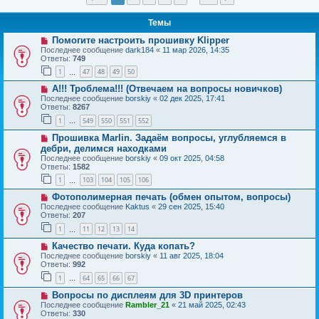
Темы
Помогите настроить прошивку Klipper
Последнее сообщение
dark184
«
11 мар 2026, 14:35
Ответы:
749
1
47
48
49
50
…
А!!! Троблема!!! (Отвечаем на вопросы новичков)
Последнее сообщение
borskiy
«
02 дек 2025, 17:41
Ответы:
8267
1
549
550
551
552
…
Прошивка Marlin. Задаём вопросы, углубляемся в
дебри, делимся находками
Последнее сообщение
borskiy
«
09 окт 2025, 04:58
Ответы:
1582
1
103
104
105
106
…
Фотополимерная печать (обмен опытом, вопросы)
Последнее сообщение
Kaktus
«
29 сен 2025, 15:40
Ответы:
207
1
11
12
13
14
…
Качество печати. Куда копать?
Последнее сообщение
borskiy
«
11 авг 2025, 18:04
Ответы:
992
1
64
65
66
67
…
Вопросы по дисплеям для 3D принтеров
Последнее сообщение
Rambler_21
«
21 май 2025, 02:43
Ответы:
330