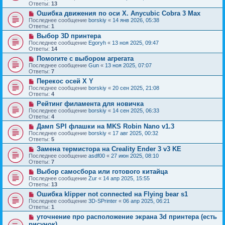
Ответы:
13
Ошибка движения по оси Х. Anycubic Cobra 3 Max
Последнее сообщение
borskiy
«
14 янв 2026, 05:38
Ответы:
1
Выбор 3D принтера
Последнее сообщение
Egoryh
«
13 ноя 2025, 09:47
Ответы:
14
Помогите с выбором агрегата
Последнее сообщение
Gun
«
13 ноя 2025, 07:07
Ответы:
7
Перекос осей X Y
Последнее сообщение
borskiy
«
20 сен 2025, 21:08
Ответы:
4
Рейтинг филамента для новичка
Последнее сообщение
borskiy
«
14 сен 2025, 06:33
Ответы:
4
Дамп SPI флашки на MKS Robin Nano v1.3
Последнее сообщение
borskiy
«
17 авг 2025, 00:32
Ответы:
5
Замена термистора на Creality Ender 3 v3 KE
Последнее сообщение
asdf00
«
27 июн 2025, 08:10
Ответы:
7
Выбор самосбора или готового китайца
Последнее сообщение
Zur
«
14 апр 2025, 15:55
Ответы:
13
Ошибка klipper not connected на Flying bear s1
Последнее сообщение
3D-SPrinter
«
06 апр 2025, 06:21
Ответы:
1
уточнение про расположение экрана 3d принтера (есть
рисунок)