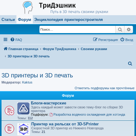
Статьи
Форум
Энциклопедия принтеростроителя
Поиск
Ра
FAQ
Регистрация
Вход
Главная страница
Форум ТриДэшника
Своими руками
3D принтеры и 3D печать
П
о
3D принтеры и 3D печать
и
Модератор:
Kaktus
с
Отметить подфорумы как прочтённые
к
Форум
Блоги-мастерские
Здесь каждый может завести свою тему-блог по сборке 3D
принтера
Подфорум:
Разработка водяного охлаждения для хотэнда
Темы:
112
Принтер на рельсах от 3D-SPrinter
Скоростной 3D принтер из Нижнего Новгорода
Темы:
21