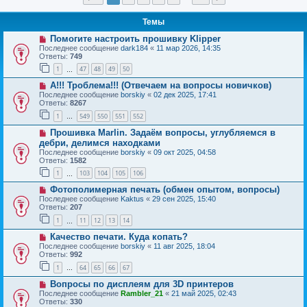
Темы
Помогите настроить прошивку Klipper
Последнее сообщение
dark184
«
11 мар 2026, 14:35
Ответы:
749
1
47
48
49
50
…
А!!! Троблема!!! (Отвечаем на вопросы новичков)
Последнее сообщение
borskiy
«
02 дек 2025, 17:41
Ответы:
8267
1
549
550
551
552
…
Прошивка Marlin. Задаём вопросы, углубляемся в
дебри, делимся находками
Последнее сообщение
borskiy
«
09 окт 2025, 04:58
Ответы:
1582
1
103
104
105
106
…
Фотополимерная печать (обмен опытом, вопросы)
Последнее сообщение
Kaktus
«
29 сен 2025, 15:40
Ответы:
207
1
11
12
13
14
…
Качество печати. Куда копать?
Последнее сообщение
borskiy
«
11 авг 2025, 18:04
Ответы:
992
1
64
65
66
67
…
Вопросы по дисплеям для 3D принтеров
Последнее сообщение
Rambler_21
«
21 май 2025, 02:43
Ответы:
330