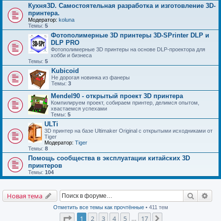
Кухня3D. Самостоятельная разработка и изготовление 3D-
принтера.
Модератор:
koluna
Темы:
5
Фотополимерные 3D принтеры 3D-SPrinter DLP и
DLP PRO
Фотополимерные 3D принтеры на основе DLP-проектора для
хобби и бизнеса
Темы:
5
Kubicoid
Не дорогая новинка из фанеры
Темы:
3
Mendel90 - открытый проект 3D принтера
Компилируем проект, собираем принтер, делимся опытом,
хвастаемся успехами
Темы:
5
ULTi
3D принтер на базе Ultimaker Original с открытыми исходниками от
Tiger
Модератор:
Tiger
Темы:
8
Помощь сообщества в эксплуатации китайских 3D
принтеров
Темы:
104
Поиск
Рас
Новая тема
Отметить все темы как прочтённые
• 411 тем
Страница
1
из
17
1
2
3
4
5
17
След.
…