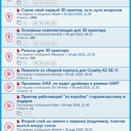
1
20
21
22
23
…
Строю свой первый 3D принтер, есть куча вопросов
Последнее сообщение
Vikent
«
02 июл 2024, 11:36
Ответы:
1450
1
94
95
96
97
…
Основные комплектующие для 3D принтера
Последнее сообщение
borskiy
«
09 дек 2023, 08:12
Ответы:
369
1
22
23
24
25
…
Рельсы для 3D принтера
Последнее сообщение
Mazayac
«
10 дек 2021, 22:32
Ответы:
318
1
19
20
21
22
…
Помогите со сборкой корпуса для Creality K2 SE !!!
Последнее сообщение
borskiy
«
03 авг 2026, 19:30
Ответы:
1
Прошивка SHUI ,не видит драйвера в режиме UART
Последнее сообщение
3D-SPrinter
«
04 май 2026, 11:33
Ответы:
3
Принтер работающий "из коробки" старшекласснику в
подарок
Последнее сообщение
Euler
«
04 апр 2026, 11:35
Ответы:
21
1
2
Второй слой не липнет к первому (подложке), пластик
вьется вокруг сопла
Последнее сообщение
drklord
«
30 мар 2026, 00:01