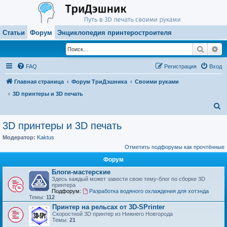
Статьи
Форум
Энциклопедия принтеростроителя
Поиск
Ра
FAQ
Регистрация
Вход
Главная страница
Форум ТриДэшника
Своими руками
3D принтеры и 3D печать
П
о
3D принтеры и 3D печать
и
Модератор:
Kaktus
с
Отметить подфорумы как прочтённые
к
Форум
Блоги-мастерские
Здесь каждый может завести свою тему-блог по сборке 3D
принтера
Подфорум:
Разработка водяного охлаждения для хотэнда
Темы:
112
Принтер на рельсах от 3D-SPrinter
Скоростной 3D принтер из Нижнего Новгорода
Темы:
21