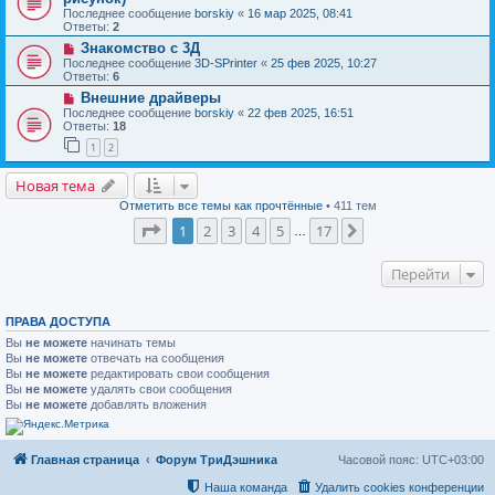
Последнее сообщение
borskiy
«
16 мар 2025, 08:41
Ответы:
2
Знакомство с 3Д
Последнее сообщение
3D-SPrinter
«
25 фев 2025, 10:27
Ответы:
6
Внешние драйверы
Последнее сообщение
borskiy
«
22 фев 2025, 16:51
Ответы:
18
1
2
Новая тема
Отметить все темы как прочтённые
• 411 тем
Страница
1
из
17
1
2
3
4
5
17
След.
…
Перейти
ПРАВА ДОСТУПА
Вы
не можете
начинать темы
Вы
не можете
отвечать на сообщения
Вы
не можете
редактировать свои сообщения
Вы
не можете
удалять свои сообщения
Вы
не можете
добавлять вложения
Главная страница
Форум ТриДэшника
Часовой пояс:
UTC+03:00
Наша команда
Удалить cookies конференции