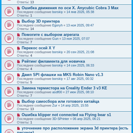
Ответы:
13
Ошибка движения по оси Х. Anycubic Cobra 3 Max
Последнее сообщение
borskiy
«
14 янв 2026, 05:38
Ответы:
1
Выбор 3D принтера
Последнее сообщение
Egoryh
«
13 ноя 2025, 09:47
Ответы:
14
Помогите с выбором агрегата
Последнее сообщение
Gun
«
13 ноя 2025, 07:07
Ответы:
7
Перекос осей X Y
Последнее сообщение
borskiy
«
20 сен 2025, 21:08
Ответы:
4
Рейтинг филамента для новичка
Последнее сообщение
borskiy
«
14 сен 2025, 06:33
Ответы:
4
Дамп SPI флашки на MKS Robin Nano v1.3
Последнее сообщение
borskiy
«
17 авг 2025, 00:32
Ответы:
5
Замена термистора на Creality Ender 3 v3 KE
Последнее сообщение
asdf00
«
27 июн 2025, 08:10
Ответы:
7
Выбор самосбора или готового китайца
Последнее сообщение
Zur
«
14 апр 2025, 15:55
Ответы:
13
Ошибка klipper not connected на Flying bear s1
Последнее сообщение
3D-SPrinter
«
06 апр 2025, 06:21
Ответы:
1
уточнение про расположение экрана 3d принтера (есть
рисунок)