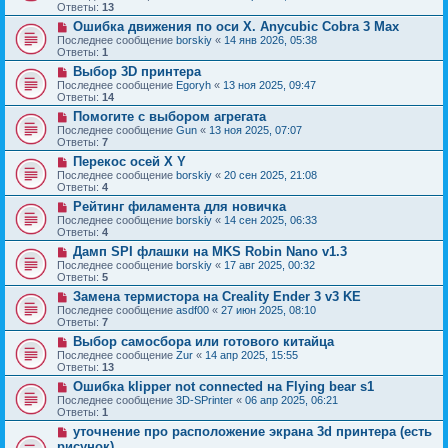
Ответы:
13
Ошибка движения по оси Х. Anycubic Cobra 3 Max
Последнее сообщение
borskiy
«
14 янв 2026, 05:38
Ответы:
1
Выбор 3D принтера
Последнее сообщение
Egoryh
«
13 ноя 2025, 09:47
Ответы:
14
Помогите с выбором агрегата
Последнее сообщение
Gun
«
13 ноя 2025, 07:07
Ответы:
7
Перекос осей X Y
Последнее сообщение
borskiy
«
20 сен 2025, 21:08
Ответы:
4
Рейтинг филамента для новичка
Последнее сообщение
borskiy
«
14 сен 2025, 06:33
Ответы:
4
Дамп SPI флашки на MKS Robin Nano v1.3
Последнее сообщение
borskiy
«
17 авг 2025, 00:32
Ответы:
5
Замена термистора на Creality Ender 3 v3 KE
Последнее сообщение
asdf00
«
27 июн 2025, 08:10
Ответы:
7
Выбор самосбора или готового китайца
Последнее сообщение
Zur
«
14 апр 2025, 15:55
Ответы:
13
Ошибка klipper not connected на Flying bear s1
Последнее сообщение
3D-SPrinter
«
06 апр 2025, 06:21
Ответы:
1
уточнение про расположение экрана 3d принтера (есть
рисунок)