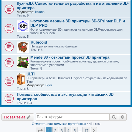
Кухня3D. Самостоятельная разработка и изготовление 3D-
принтера.
Модератор:
koluna
Темы:
5
Фотополимерные 3D принтеры 3D-SPrinter DLP и
DLP PRO
Фотополимерные 3D принтеры на основе DLP-проектора для
хобби и бизнеса
Темы:
5
Kubicoid
Не дорогая новинка из фанеры
Темы:
3
Mendel90 - открытый проект 3D принтера
Компилируем проект, собираем принтер, делимся опытом,
хвастаемся успехами
Темы:
5
ULTi
3D принтер на базе Ultimaker Original с открытыми исходниками от
Tiger
Модератор:
Tiger
Темы:
8
Помощь сообщества в эксплуатации китайских 3D
принтеров
Темы:
104
Поиск
Рас
Новая тема
Отметить все темы как прочтённые
• 411 тем
Страница
1
из
17
1
2
3
4
5
17
След.
…