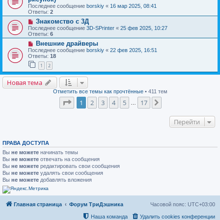
Последнее сообщение
borskiy
«
16 мар 2025, 08:41
Ответы:
2
Знакомство с 3Д
Последнее сообщение
3D-SPrinter
«
25 фев 2025, 10:27
Ответы:
6
Внешние драйверы
Последнее сообщение
borskiy
«
22 фев 2025, 16:51
Ответы:
18
1
2
Новая тема
Отметить все темы как прочтённые
• 411 тем
Страница
1
из
17
1
2
3
4
5
17
След.
…
Перейти
ПРАВА ДОСТУПА
Вы
не можете
начинать темы
Вы
не можете
отвечать на сообщения
Вы
не можете
редактировать свои сообщения
Вы
не можете
удалять свои сообщения
Вы
не можете
добавлять вложения
Главная страница
Форум ТриДэшника
Часовой пояс:
UTC+03:00
Наша команда
Удалить cookies конференции