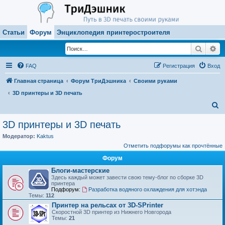
Статьи
Форум
Энциклопедия принтеростроителя
Поиск
Ра
FAQ
Регистрация
Вход
Главная страница
Форум ТриДэшника
Своими руками
3D принтеры и 3D печать
П
о
3D принтеры и 3D печать
и
Модератор:
Kaktus
с
Отметить подфорумы как прочтённые
к
Форум
Блоги-мастерские
Здесь каждый может завести свою тему-блог по сборке 3D
принтера
Подфорум:
Разработка водяного охлаждения для хотэнда
Темы:
112
Принтер на рельсах от 3D-SPrinter
Скоростной 3D принтер из Нижнего Новгорода
Темы:
21