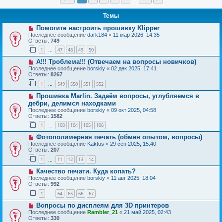
Темы
Помогите настроить прошивку Klipper
Последнее сообщение
dark184
«
11 мар 2026, 14:35
Ответы:
749
1
47
48
49
50
…
А!!! Троблема!!! (Отвечаем на вопросы новичков)
Последнее сообщение
borskiy
«
02 дек 2025, 17:41
Ответы:
8267
1
549
550
551
552
…
Прошивка Marlin. Задаём вопросы, углубляемся в
дебри, делимся находками
Последнее сообщение
borskiy
«
09 окт 2025, 04:58
Ответы:
1582
1
103
104
105
106
…
Фотополимерная печать (обмен опытом, вопросы)
Последнее сообщение
Kaktus
«
29 сен 2025, 15:40
Ответы:
207
1
11
12
13
14
…
Качество печати. Куда копать?
Последнее сообщение
borskiy
«
11 авг 2025, 18:04
Ответы:
992
1
64
65
66
67
…
Вопросы по дисплеям для 3D принтеров
Последнее сообщение
Rambler_21
«
21 май 2025, 02:43
Ответы:
330