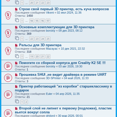
1
20
21
22
23
…
Строю свой первый 3D принтер, есть куча вопросов
Последнее сообщение
Vikent
«
02 июл 2024, 11:36
Ответы:
1450
1
94
95
96
97
…
Основные комплектующие для 3D принтера
Последнее сообщение
borskiy
«
09 дек 2023, 08:12
Ответы:
369
1
22
23
24
25
…
Рельсы для 3D принтера
Последнее сообщение
Mazayac
«
10 дек 2021, 22:32
Ответы:
318
1
19
20
21
22
…
Помогите со сборкой корпуса для Creality K2 SE !!!
Последнее сообщение
borskiy
«
03 авг 2026, 19:30
Ответы:
1
Прошивка SHUI ,не видит драйвера в режиме UART
Последнее сообщение
3D-SPrinter
«
04 май 2026, 11:33
Ответы:
3
Принтер работающий "из коробки" старшекласснику в
подарок
Последнее сообщение
Euler
«
04 апр 2026, 11:35
Ответы:
21
1
2
Второй слой не липнет к первому (подложке), пластик
вьется вокруг сопла
Последнее сообщение
drklord
«
30 мар 2026, 00:01