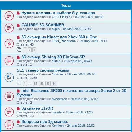
Темы
Нужнга помощь в выборе б.у. сканера
Последнее сообщение
СЕРГЕЙ1973
«
05 июн 2021, 00:38
CALIBRY 3D SCANNER
Последнее сообщение
oigen
«
04 май 2020, 17:16
3D сканер на Kinect для Xbox 360 и One
Последнее сообщение
OBN_RacerMan
«
19 мар 2020, 19:47
Ответы:
40
1
2
3
3D сканер Shining 3D EinScan-SP
Последнее сообщение
elm1h
«
26 мар 2019, 06:43
Ответы:
1
SLS сканер своими руками
Последнее сообщение
Ninznak
«
18 июн 2026, 00:10
Ответы:
1255
1
81
82
83
84
…
Intel Realsense SR300 в качестве сканера Sense 2 от 3D
Systems
Последнее сообщение
nkcvetkov
«
30 янв 2019, 07:07
Ответы:
2
3д сканер z17OR
Последнее сообщение
mendel
«
15 авг 2018, 21:26
Ответы:
13
Вопросы про 3д сканер.
Последнее сообщение
Komkon
«
24 апр 2018, 12:02