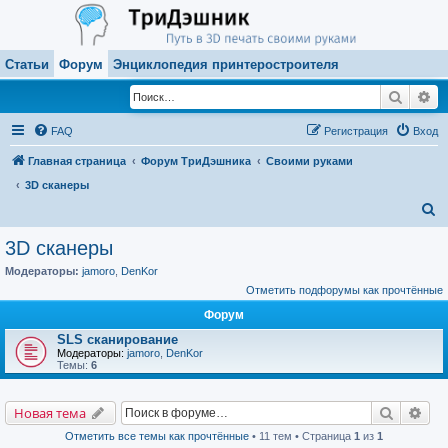
Статьи
Форум
Энциклопедия принтеростроителя
Поиск
Ра
FAQ
Регистрация
Вход
Главная страница
Форум ТриДэшника
Своими руками
3D сканеры
П
о
3D сканеры
и
Модераторы:
jamoro
,
DenKor
с
Отметить подфорумы как прочтённые
к
Форум
SLS сканирование
Модераторы:
jamoro
,
DenKor
Темы:
6
Поиск
Рас
Новая тема
Отметить все темы как прочтённые
• 11 тем • Страница
1
из
1