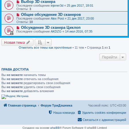
Выбор 3D сканера
Последнее сообщение
injener3d
«
25 дек 2017, 18:01
Ответы:
3
Общее обсуждение 3D сканеров
Последнее сообщение
Alex Post
«
21 дек 2017, 23:00
Ответы:
10
Обсуждение 3D сканера Циклоп
Последнее сообщение
AKDZG
«
14 июл 2016, 07:35
Новая тема
Отметить все темы как прочтённые
• 11 тем • Страница
1
из
1
Перейти
ПРАВА ДОСТУПА
Вы
не можете
начинать темы
Вы
не можете
отвечать на сообщения
Вы
не можете
редактировать свои сообщения
Вы
не можете
удалять свои сообщения
Вы
не можете
добавлять вложения
Главная страница
Форум ТриДэшника
Часовой пояс:
UTC+03:00
Наша команда
Удалить cookies конференции
Связаться с администрацией
Создано на основе
phpBB
® Forum Software © phpBB Limited