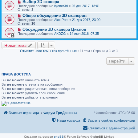
Выбор 3D сканера
Последнее сообщение
injener3d
«
25 дек 2017, 18:01
Ответы:
3
Общее обсуждение 3D сканеров
Последнее сообщение
Alex Post
«
21 дек 2017, 23:00
Ответы:
10
Обсуждение 3D сканера Циклоп
Последнее сообщение
AKDZG
«
14 июл 2016, 07:35
Новая тема
Отметить все темы как прочтённые
• 11 тем • Страница
1
из
1
Перейти
ПРАВА ДОСТУПА
Вы
не можете
начинать темы
Вы
не можете
отвечать на сообщения
Вы
не можете
редактировать свои сообщения
Вы
не можете
удалять свои сообщения
Вы
не можете
добавлять вложения
Главная страница
Форум ТриДэшника
Часовой пояс:
UTC+03:00
Наша команда
Удалить cookies конференции
Связаться с администрацией
Создано на основе
phpBB
® Forum Software © phpBB Limited