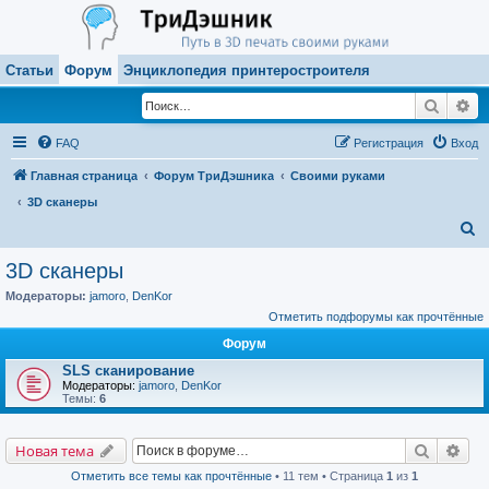
Статьи
Форум
Энциклопедия принтеростроителя
Поиск
Ра
FAQ
Регистрация
Вход
Главная страница
Форум ТриДэшника
Своими руками
3D сканеры
П
о
3D сканеры
и
Модераторы:
jamoro
,
DenKor
с
Отметить подфорумы как прочтённые
к
Форум
SLS сканирование
Модераторы:
jamoro
,
DenKor
Темы:
6
Поиск
Рас
Новая тема
Отметить все темы как прочтённые
• 11 тем • Страница
1
из
1