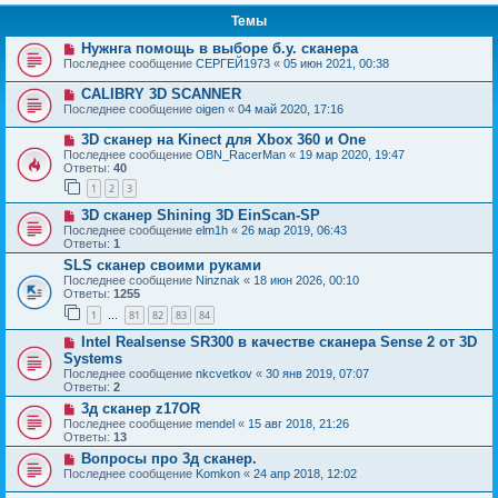
Темы
Нужнга помощь в выборе б.у. сканера
Последнее сообщение
СЕРГЕЙ1973
«
05 июн 2021, 00:38
CALIBRY 3D SCANNER
Последнее сообщение
oigen
«
04 май 2020, 17:16
3D сканер на Kinect для Xbox 360 и One
Последнее сообщение
OBN_RacerMan
«
19 мар 2020, 19:47
Ответы:
40
1
2
3
3D сканер Shining 3D EinScan-SP
Последнее сообщение
elm1h
«
26 мар 2019, 06:43
Ответы:
1
SLS сканер своими руками
Последнее сообщение
Ninznak
«
18 июн 2026, 00:10
Ответы:
1255
1
81
82
83
84
…
Intel Realsense SR300 в качестве сканера Sense 2 от 3D
Systems
Последнее сообщение
nkcvetkov
«
30 янв 2019, 07:07
Ответы:
2
3д сканер z17OR
Последнее сообщение
mendel
«
15 авг 2018, 21:26
Ответы:
13
Вопросы про 3д сканер.
Последнее сообщение
Komkon
«
24 апр 2018, 12:02