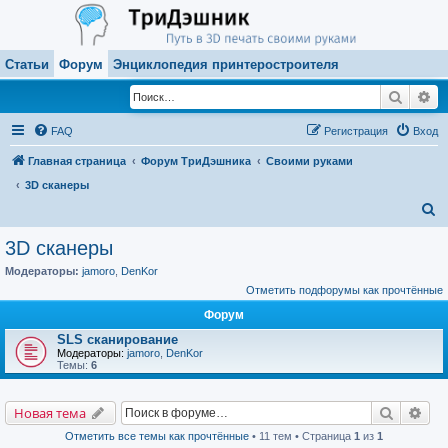
Статьи
Форум
Энциклопедия принтеростроителя
Поиск
Ра
FAQ
Регистрация
Вход
Главная страница
Форум ТриДэшника
Своими руками
3D сканеры
П
о
3D сканеры
и
Модераторы:
jamoro
,
DenKor
с
Отметить подфорумы как прочтённые
к
Форум
SLS сканирование
Модераторы:
jamoro
,
DenKor
Темы:
6
Поиск
Рас
Новая тема
Отметить все темы как прочтённые
• 11 тем • Страница
1
из
1