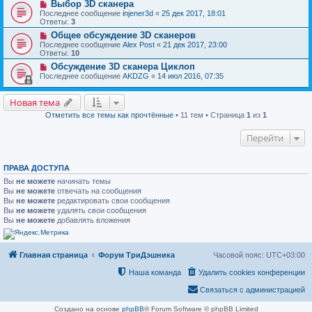
Выбор 3D сканера
Последнее сообщение
injener3d
«
25 дек 2017, 18:01
Ответы:
3
Общее обсуждение 3D сканеров
Последнее сообщение
Alex Post
«
21 дек 2017, 23:00
Ответы:
10
Обсуждение 3D сканера Циклоп
Последнее сообщение
AKDZG
«
14 июл 2016, 07:35
Новая тема
Отметить все темы как прочтённые
• 11 тем • Страница
1
из
1
Перейти
ПРАВА ДОСТУПА
Вы
не можете
начинать темы
Вы
не можете
отвечать на сообщения
Вы
не можете
редактировать свои сообщения
Вы
не можете
удалять свои сообщения
Вы
не можете
добавлять вложения
Главная страница
Форум ТриДэшника
Часовой пояс:
UTC+03:00
Наша команда
Удалить cookies конференции
Связаться с администрацией
Создано на основе
phpBB
® Forum Software © phpBB Limited