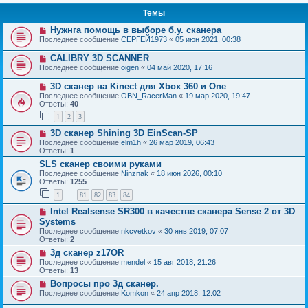
Темы
Нужнга помощь в выборе б.у. сканера
Последнее сообщение
СЕРГЕЙ1973
«
05 июн 2021, 00:38
CALIBRY 3D SCANNER
Последнее сообщение
oigen
«
04 май 2020, 17:16
3D сканер на Kinect для Xbox 360 и One
Последнее сообщение
OBN_RacerMan
«
19 мар 2020, 19:47
Ответы:
40
1
2
3
3D сканер Shining 3D EinScan-SP
Последнее сообщение
elm1h
«
26 мар 2019, 06:43
Ответы:
1
SLS сканер своими руками
Последнее сообщение
Ninznak
«
18 июн 2026, 00:10
Ответы:
1255
1
81
82
83
84
…
Intel Realsense SR300 в качестве сканера Sense 2 от 3D
Systems
Последнее сообщение
nkcvetkov
«
30 янв 2019, 07:07
Ответы:
2
3д сканер z17OR
Последнее сообщение
mendel
«
15 авг 2018, 21:26
Ответы:
13
Вопросы про 3д сканер.
Последнее сообщение
Komkon
«
24 апр 2018, 12:02