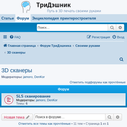
Статьи
Форум
Энциклопедия принтеростроителя
Поиск
Ра
FAQ
Регистрация
Вход
Главная страница
Форум ТриДэшника
Своими руками
3D сканеры
П
о
3D сканеры
и
Модераторы:
jamoro
,
DenKor
с
Отметить подфорумы как прочтённые
к
Форум
SLS сканирование
Модераторы:
jamoro
,
DenKor
Темы:
6
Поиск
Рас
Новая тема
Отметить все темы как прочтённые
• 11 тем • Страница
1
из
1