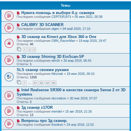
Темы
Нужнга помощь в выборе б.у. сканера
Последнее сообщение
СЕРГЕЙ1973
«
05 июн 2021, 00:38
CALIBRY 3D SCANNER
Последнее сообщение
oigen
«
04 май 2020, 17:16
3D сканер на Kinect для Xbox 360 и One
Последнее сообщение
OBN_RacerMan
«
19 мар 2020, 19:47
Ответы:
40
1
2
3
3D сканер Shining 3D EinScan-SP
Последнее сообщение
elm1h
«
26 мар 2019, 06:43
Ответы:
1
SLS сканер своими руками
Последнее сообщение
Ninznak
«
18 июн 2026, 00:10
Ответы:
1255
1
81
82
83
84
…
Intel Realsense SR300 в качестве сканера Sense 2 от 3D
Systems
Последнее сообщение
nkcvetkov
«
30 янв 2019, 07:07
Ответы:
2
3д сканер z17OR
Последнее сообщение
mendel
«
15 авг 2018, 21:26
Ответы:
13
Вопросы про 3д сканер.
Последнее сообщение
Komkon
«
24 апр 2018, 12:02