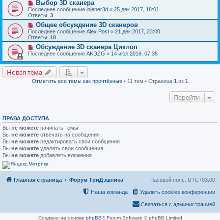
Выбор 3D сканера
Последнее сообщение
injener3d
«
25 дек 2017, 18:01
Ответы:
3
Общее обсуждение 3D сканеров
Последнее сообщение
Alex Post
«
21 дек 2017, 23:00
Ответы:
10
Обсуждение 3D сканера Циклоп
Последнее сообщение
AKDZG
«
14 июл 2016, 07:35
Новая тема
Отметить все темы как прочтённые
• 11 тем • Страница
1
из
1
Перейти
ПРАВА ДОСТУПА
Вы
не можете
начинать темы
Вы
не можете
отвечать на сообщения
Вы
не можете
редактировать свои сообщения
Вы
не можете
удалять свои сообщения
Вы
не можете
добавлять вложения
Главная страница
Форум ТриДэшника
Часовой пояс:
UTC+03:00
Наша команда
Удалить cookies конференции
Связаться с администрацией
Создано на основе
phpBB
® Forum Software © phpBB Limited