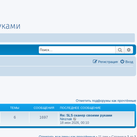
Поиск
Ра
Регистрация
Вход
Отметить подфорумы как прочтённые
ТЕМЫ
СООБЩЕНИЯ
ПОСЛЕДНЕЕ СООБЩЕНИЕ
Re: SLS сканер своими руками
6
1697
П
Ninznak
е
18 июн 2026, 00:10
р
е
й
Отметить все темы как прочтённые
• 11 тем • Страница
1
из
1
т