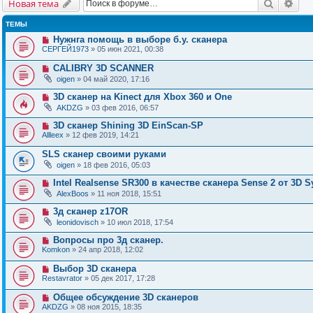
Поиск
Рас
Новая тема
ТЕМЫ
Нужнга помощь в выборе б.у. сканера
СЕРГЕЙ1973
» 05 июн 2021, 00:38
CALIBRY 3D SCANNER
oigen
» 04 май 2020, 17:16
3D сканер на Kinect для Xbox 360 и One
AKDZG
» 03 фев 2016, 06:57
3D сканер Shining 3D EinScan-SP
Allleex
» 12 фев 2019, 14:21
SLS сканер своими руками
oigen
» 18 фев 2016, 05:03
Intel Realsense SR300 в качестве сканера Sense 2 от 3D 
AlexBoos
» 11 ноя 2018, 15:51
3д сканер z17OR
leonidovisch
» 10 июл 2018, 17:54
Вопросы про 3д сканер.
Komkon
» 24 апр 2018, 12:02
Выбор 3D сканера
Restavrator
» 05 дек 2017, 17:28
Общее обсуждение 3D сканеров
AKDZG
» 08 ноя 2015, 18:35