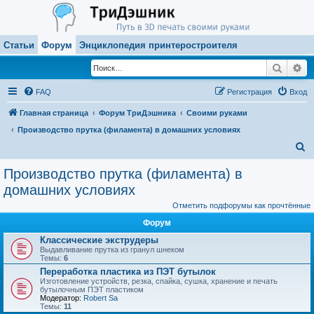
Статьи
Форум
Энциклопедия принтеростроителя
Поиск
Ра
FAQ
Регистрация
Вход
Главная страница
Форум ТриДэшника
Своими руками
Производство прутка (филамента) в домашних условиях
П
о
Производство прутка (филамента) в
и
домашних условиях
с
Отметить подфорумы как прочтённые
к
Форум
Классические экструдеры
Выдавливание прутка из гранул шнеком
Темы:
6
Переработка пластика из ПЭТ бутылок
Изготовление устройств, резка, спайка, сушка, хранение и печать
бутылочным ПЭТ пластиком
Модератор:
Robert Sa
Темы:
11