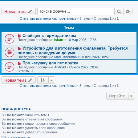
Поиск
Рас
Новая тема
Отметить все темы как прочтённые
• 3 темы • Страница
1
из
1
Темы
Спайщик с термодатчиком
Последнее сообщение
iskurt
«
10 мар 2025, 17:38
Устройство для изготовления филамента. Требуется
помощь в доведении до ума.
Последнее сообщение
MadFisherman
«
28 июн 2024, 10:51
Про катушку для пет прутка
Последнее сообщение
Andrykl
«
05 июн 2022, 20:41
Ответы:
2
Новая тема
Отметить все темы как прочтённые
• 3 темы • Страница
1
из
1
Перейти
ПРАВА ДОСТУПА
Вы
не можете
начинать темы
Вы
не можете
отвечать на сообщения
Вы
не можете
редактировать свои сообщения
Вы
не можете
удалять свои сообщения
Вы
не можете
добавлять вложения